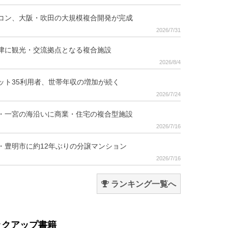
コン、大阪・吹田の大規模複合開発が完成
2026/7/31
津に観光・交流拠点となる複合施設
2026/8/4
ット35利用者、世帯年収の増加が続く
2026/7/24
・一宮の海沿いに商業・住宅の複合型施設
2026/7/16
・豊明市に約12年ぶりの分譲マンション
2026/7/16
ランキング一覧へ
ックアップ書籍