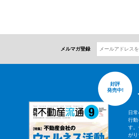
メルマガ登録
好評
発売中!
日常
行動
す。
がり