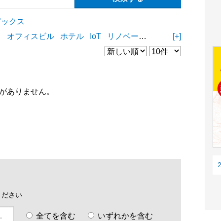
ピックス
ィ
オフィスビル
ホテル
IoT
リノベーション
リフォーム
[+]
D
がありません。
ください
全てを含む
いずれかを含む