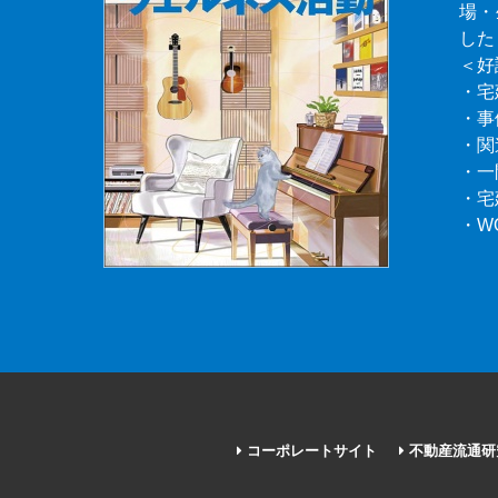
場・
した
＜好
・宅
・事
・関
・一
・宅
・W
コーポレートサイト
不動産流通研