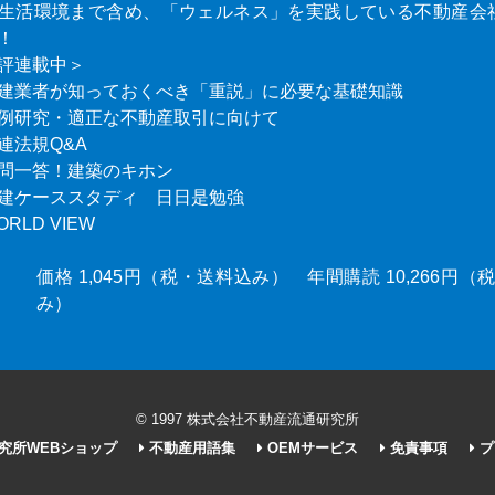
生活環境まで含め、「ウェルネス」を実践している不動産会
！
評連載中＞
建業者が知っておくべき「重説」に必要な基礎知識
例研究・適正な不動産取引に向けて
連法規Q&A
問一答！建築のキホン
建ケーススタディ 日日是勉強
ORLD VIEW
価格 1,045円（税・送料込み） 年間購読 10,266円
み）
© 1997 株式会社不動産流通研究所
究所WEBショップ
不動産用語集
OEMサービス
免責事項
プ