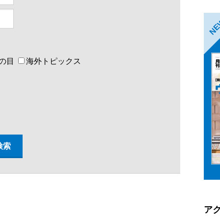
N
の目
海外トピックス
ア