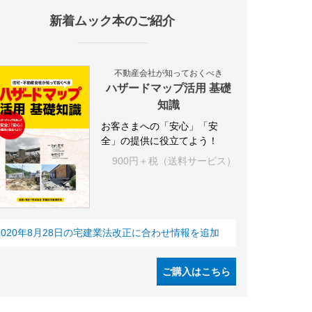
新着ムック本のご紹介
IY
空き家
IT
集合住宅
シェアリングエコノミー
建売住宅
不動産会社が知っておくべき
ハザードマップ活用 基礎
知識
お客さまへの「安心」「安
全」の提供に役立てよう！
900円＋税（送料サービス）
2020年8月28日の宅建業法改正に合わせ情報を追加
ご購入はこちら