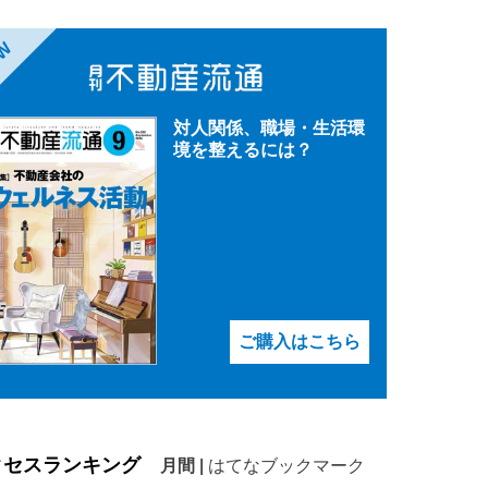
EW
対人関係、職場・生活環
境を整えるには？
ご購入はこちら
クセスランキング
月間
|
はてなブックマーク