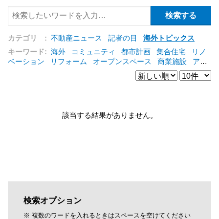
カテゴリ :
不動産ニュース
記者の目
海外トピックス
キーワード:
海外
コミュニティ
都市計画
集合住宅
リノ
ベーション
リフォーム
オープンスペース
商業施設
アパ
ート
建築
マンション
インテリア
エネルギー
新型コロ
ナ対応
エクステリア
区分建物
コンバージョン
都市再生
公営住宅
IT
[+]
該当する結果がありません。
検索オプション
※ 複数のワードを入れるときはスペースを空けてください