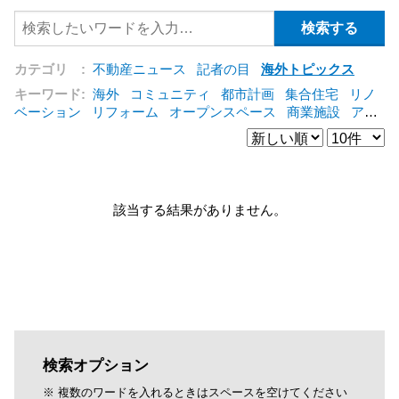
カテゴリ :
不動産ニュース
記者の目
海外トピックス
キーワード:
海外
コミュニティ
都市計画
集合住宅
リノ
ベーション
リフォーム
オープンスペース
商業施設
アパ
ート
建築
マンション
インテリア
エネルギー
新型コロ
ナ対応
エクステリア
区分建物
コンバージョン
都市再生
公営住宅
IT
[+]
該当する結果がありません。
検索オプション
※ 複数のワードを入れるときはスペースを空けてください