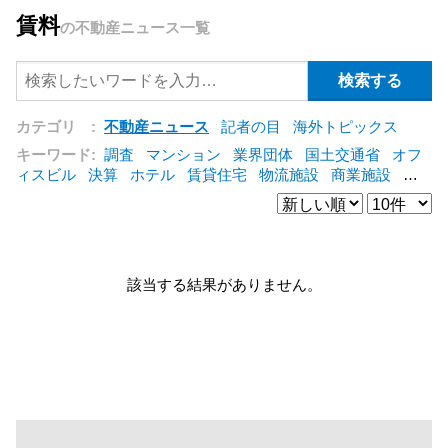
賃料
の不動産ニュース一覧
カテゴリ :
不動産ニュース
記者の目
海外トピックス
キーワード:
調査
マンション
業界団体
国土交通省
オフ
ィスビル
決算
ホテル
賃貸住宅
物流施設
商業施設
海
外
オフィス
三井不動産
三菱地所
東急不動産
賃料
ア
ットホーム
既存マンション
野村不動産
ZEH
[+]
該当する結果がありません。