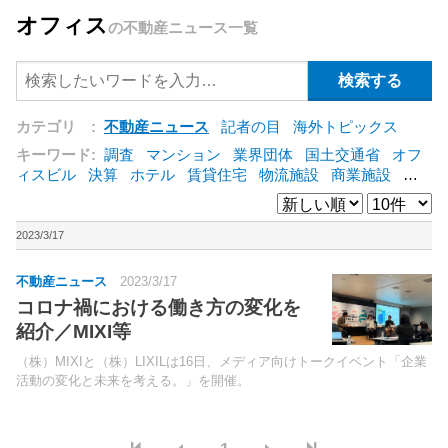
オフィス
の不動産ニュース一覧
カテゴリ :
不動産ニュース
記者の目
海外トピックス
キーワード:
調査
マンション
業界団体
国土交通省
オフ
ィスビル
決算
ホテル
賃貸住宅
物流施設
商業施設
海
外
オフィス
三井不動産
三菱地所
東急不動産
賃料
ア
ットホーム
既存マンション
野村不動産
ZEH
[+]
2023/3/17
不動産ニュース
2023/3/17
コロナ禍における働き方の変化を
紹介／MIXI等
（株）MIXIと（株）LIXILは16日、メディア向けトークイベント「企業
活動の変化と未来を考える。」を開催。