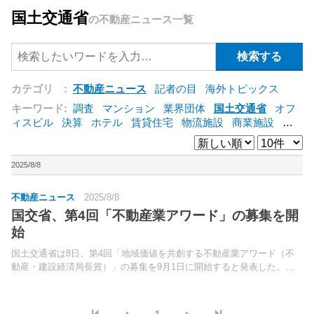
国土交通省
の不動産ニュース一覧
カテゴリ :
不動産ニュース
記者の目
海外トピックス
キーワード:
調査
マンション
業界団体
国土交通省
オフ
ィスビル
決算
ホテル
賃貸住宅
物流施設
商業施設
海
外
オフィス
三井不動産
三菱地所
東急不動産
賃料
ア
ットホーム
既存マンション
野村不動産
ZEH
[+]
2025/8/8
不動産ニュース
2025/8/8
国交省、第4回「不動産業アワード」の募集を開
始
国土交通省は8日、第4回「地域価値を共創する不動産業アワード（不
動産・建設経済局長賞）」の募集を9月1日に開始すると発表した。地
方公共団体や住民、他業種等と共に地域づくりやコミュニティづくりに
取り組み、新たな地域価値を共創する不動産業者などの取...