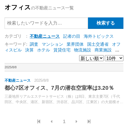
オフィス
の不動産ニュース一覧
カテゴリ :
不動産ニュース
記者の目
海外トピックス
キーワード:
調査
マンション
業界団体
国土交通省
オフ
ィスビル
決算
ホテル
賃貸住宅
物流施設
商業施設
海
外
オフィス
三井不動産
三菱地所
東急不動産
賃料
ア
ットホーム
既存マンション
野村不動産
ZEH
[+]
2025/8/8
不動産ニュース
2025/8/8
都心7区オフィス、7月の潜在空室率は3.20％
三菱地所リアルエステートサービス（株）は8日、東京主要7区（千代
田区、中央区、港区、新宿区、渋谷区、品川区、江東区）の大規模オフ
ィスビルの空室率・平均募集賃料調査の結果（2025年7月末時点）を公
表した。調査時点で竣工済みの延床面積3,000坪...
1