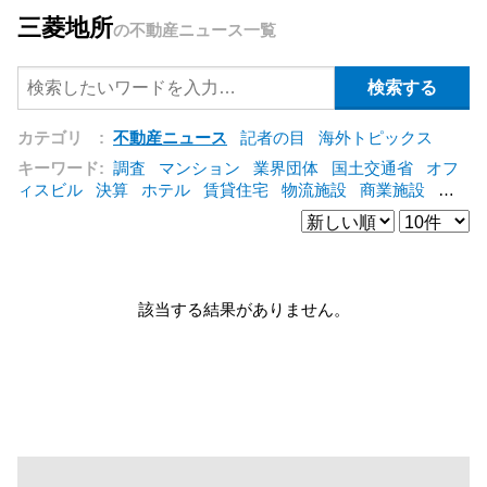
三菱地所
の不動産ニュース一覧
カテゴリ :
不動産ニュース
記者の目
海外トピックス
キーワード:
調査
マンション
業界団体
国土交通省
オフ
ィスビル
決算
ホテル
賃貸住宅
物流施設
商業施設
海
外
オフィス
三井不動産
三菱地所
東急不動産
賃料
ア
ットホーム
既存マンション
野村不動産
ZEH
[+]
該当する結果がありません。