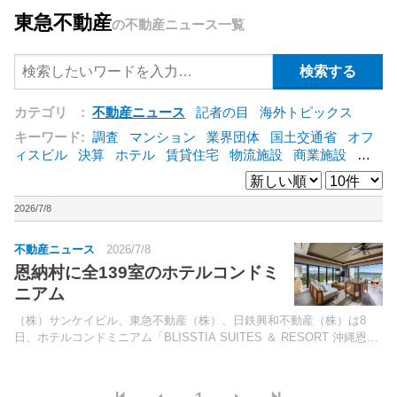
東急不動産
の不動産ニュース一覧
カテゴリ :
不動産ニュース
記者の目
海外トピックス
キーワード:
調査
マンション
業界団体
国土交通省
オフ
ィスビル
決算
ホテル
賃貸住宅
物流施設
商業施設
海
外
オフィス
三井不動産
三菱地所
東急不動産
賃料
ア
ットホーム
既存マンション
野村不動産
ZEH
[+]
2026/7/8
不動産ニュース
2026/7/8
恩納村に全139室のホテルコンドミ
ニアム
（株）サンケイビル、東急不動産（株）、日鉄興和不動産（株）は8
日、ホテルコンドミニアム「BLISSTIA SUITES ＆ RESORT 沖縄恩納
村」（沖縄県国頭郡恩納村、総客室数139室）の開業を発表した。那覇
空港から車で約53分、沖縄自動車...