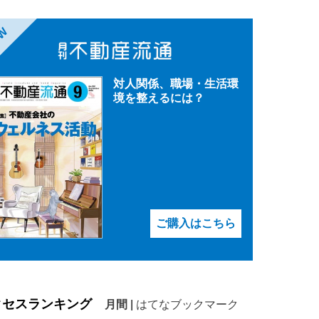
EW
対人関係、職場・生活環
境を整えるには？
ご購入はこちら
クセスランキング
月間
|
はてなブックマーク