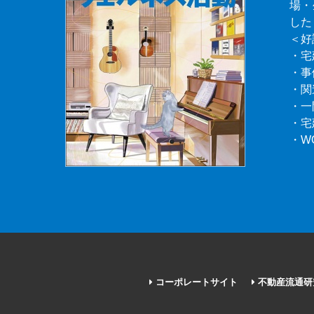
場・
した
＜好
・宅
・事
・関
・一
・宅
・W
コーポレートサイト
不動産流通研