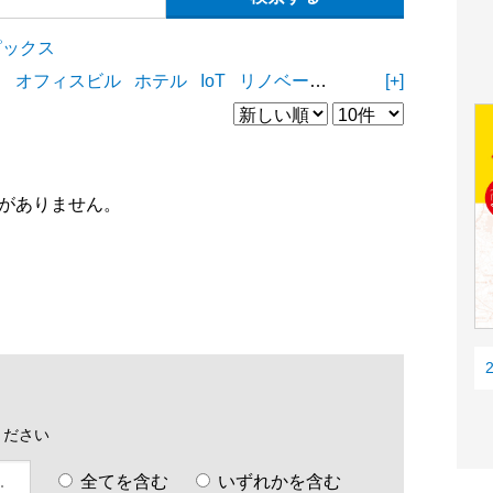
ピックス
ィ
オフィスビル
ホテル
IoT
リノベーション
リフォーム
[+]
D
がありません。
ください
全てを含む
いずれかを含む