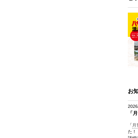
お
2026
「月
「
月
た！
詳細