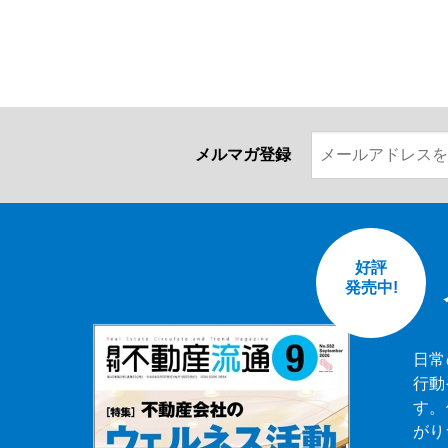
メルマガ登録
好評
発売中!
日常
行動
す。
がり