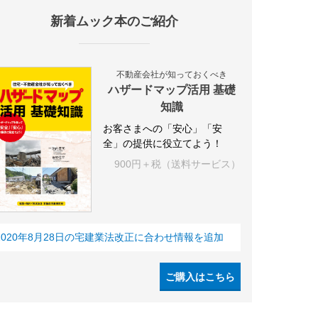
新着ムック本のご紹介
IY
空き家
IT
集合住宅
シェアリングエコノミー
建売住宅
不動産会社が知っておくべき
ハザードマップ活用 基礎
知識
お客さまへの「安心」「安
全」の提供に役立てよう！
900円＋税（送料サービス）
2020年8月28日の宅建業法改正に合わせ情報を追加
ご購入はこちら