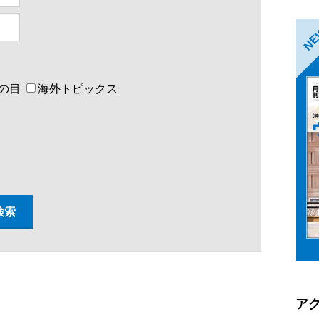
N
の目
海外トピックス
ア