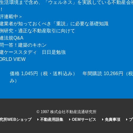
生活環境まで含め、「ウェルネス」を実践している不動産会
！
評連載中＞
建業者が知っておくべき「重説」に必要な基礎知識
例研究・適正な不動産取引に向けて
連法規Q&A
問一答！建築のキホン
建ケーススタディ 日日是勉強
ORLD VIEW
価格 1,045円（税・送料込み） 年間購読 10,266円
み）
© 1997 株式会社不動産流通研究所
究所WEBショップ
不動産用語集
OEMサービス
免責事項
プ