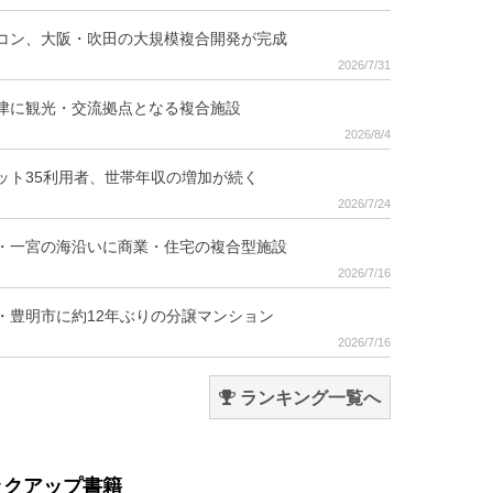
コン、大阪・吹田の大規模複合開発が完成
2026/7/31
津に観光・交流拠点となる複合施設
2026/8/4
ット35利用者、世帯年収の増加が続く
2026/7/24
・一宮の海沿いに商業・住宅の複合型施設
2026/7/16
・豊明市に約12年ぶりの分譲マンション
2026/7/16
ランキング一覧へ
ックアップ書籍