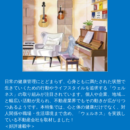
日常の健康管理にとどまらず、心身ともに満たされた状態で
生きていくための行動やライフスタイルを追求する「ウェル
ネス」の取り組みが注目されています。個人や企業、地域…
と幅広い活動が見られ、不動産業界でもその動きが広がりつ
つあるようです。本特集では、心と体の健康だけでなく、対
人関係や職場・生活環境まで含め、「ウェルネス」を実践し
ている不動産会社を取材しました！
＜好評連載中＞