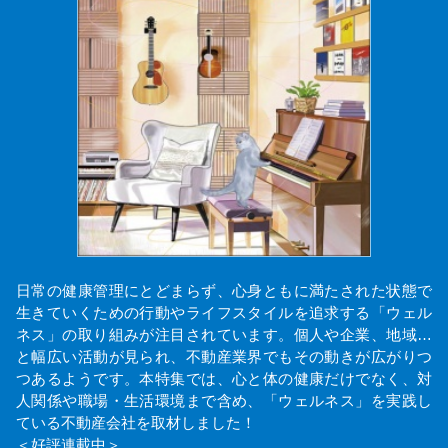
日常の健康管理にとどまらず、心身ともに満たされた状態で
生きていくための行動やライフスタイルを追求する「ウェル
ネス」の取り組みが注目されています。個人や企業、地域…
と幅広い活動が見られ、不動産業界でもその動きが広がりつ
つあるようです。本特集では、心と体の健康だけでなく、対
人関係や職場・生活環境まで含め、「ウェルネス」を実践し
ている不動産会社を取材しました！
＜好評連載中＞