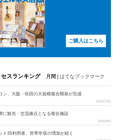
ご購入はこちら
クセスランキング
月間
|
はてなブックマーク
コン、大阪・吹田の大規模複合開発が完成
2026/7/31
津に観光・交流拠点となる複合施設
2026/8/4
ット35利用者、世帯年収の増加が続く