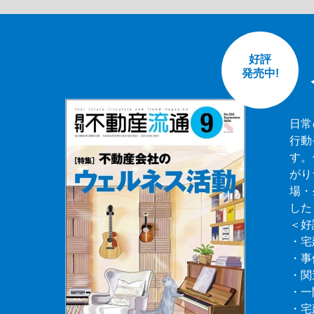
好評
発売中!
日常
行動
す。
がり
場・
した
＜好
・宅
・事
・関
・一
・宅