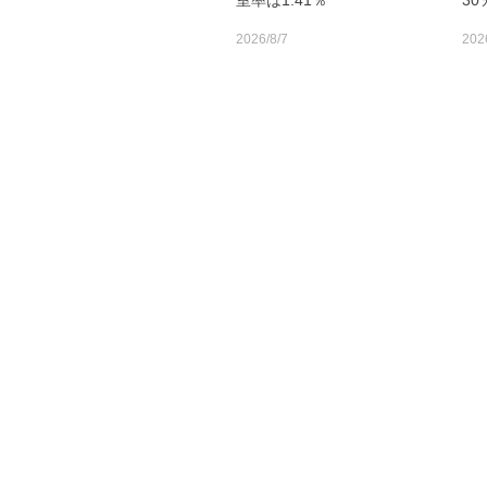
室率は1.41％
3
2026/8/7
202