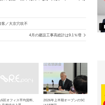
接客／大京穴吹不
4月の建設工事高総計は9.1％増
心5区オフィス平均賃料、
2026年上半期オープンのSC