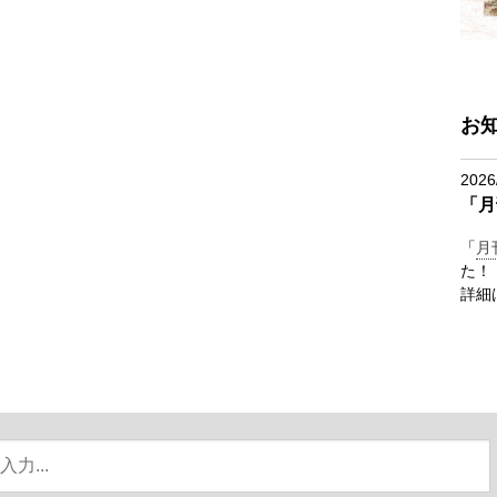
お
2026
「月
「
月
た！
詳細