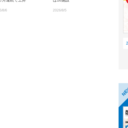
0ヵ月連続で上昇
は18施設
6/8/6
2026/8/5
N