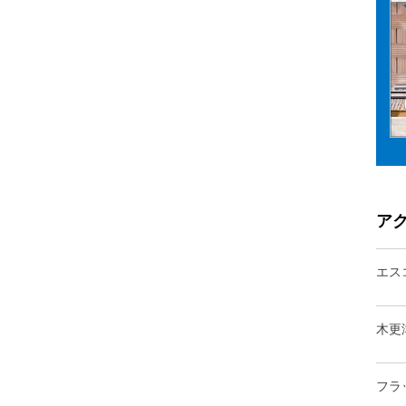
ア
エス
木更
フラ