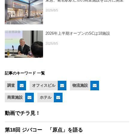
東急、菊名駅駅ビルの商業施設を12月に開業
2026/8/5
2026年上半期オープンのSCは18施設
2026/8/5
記事のキーワード 一覧
調査
オフィスビル
物流施設
商業施設
ホテル
動画でチラ見！
第18回 ジバコー 「原点」を語る