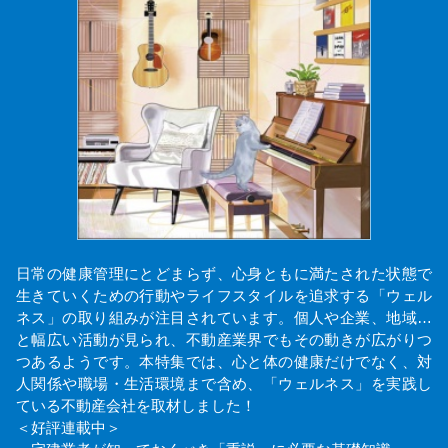
日常の健康管理にとどまらず、心身ともに満たされた状態で
生きていくための行動やライフスタイルを追求する「ウェル
ネス」の取り組みが注目されています。個人や企業、地域…
と幅広い活動が見られ、不動産業界でもその動きが広がりつ
つあるようです。本特集では、心と体の健康だけでなく、対
人関係や職場・生活環境まで含め、「ウェルネス」を実践し
ている不動産会社を取材しました！
＜好評連載中＞