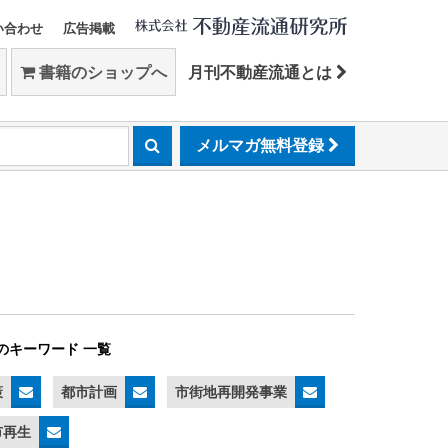
い合わせ
広告掲載
書籍のショップへ
月刊不動産流通とは
メルマガ無料登録
のキーワード 一覧
策
都市計画
市街地再開発事業
市再生