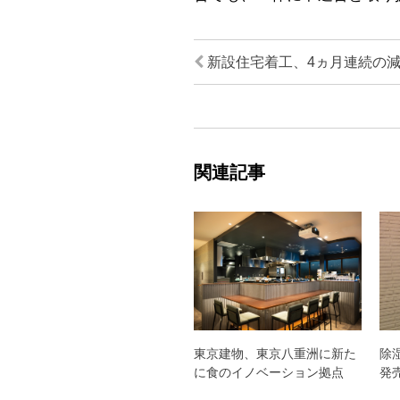
新設住宅着工、4ヵ月連続の
関連記事
東京建物、東京八重洲に新た
除
に食のイノベーション拠点
発