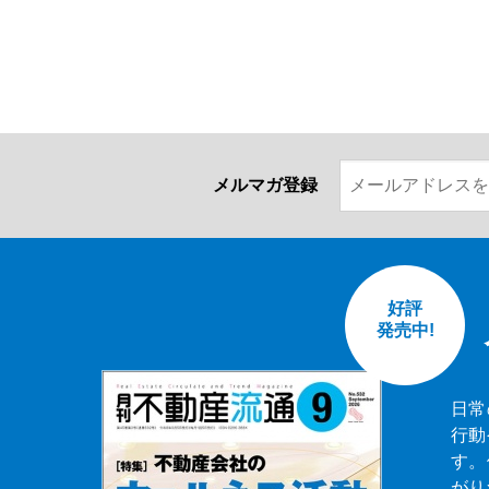
メルマガ登録
好評
発売中!
日常
行動
す。
がり