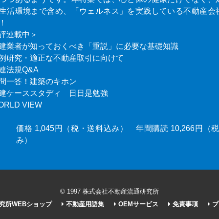
生活環境まで含め、「ウェルネス」を実践している不動産会
！
評連載中＞
建業者が知っておくべき「重説」に必要な基礎知識
例研究・適正な不動産取引に向けて
連法規Q&A
問一答！建築のキホン
建ケーススタディ 日日是勉強
ORLD VIEW
価格 1,045円（税・送料込み） 年間購読 10,266円
み）
© 1997 株式会社不動産流通研究所
究所WEBショップ
不動産用語集
OEMサービス
免責事項
プ