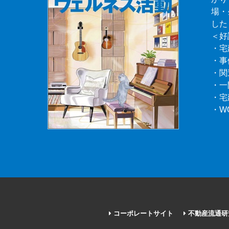
場・
した
＜好
・宅
・事
・関
・一
・宅
・W
コーポレートサイト
不動産流通研