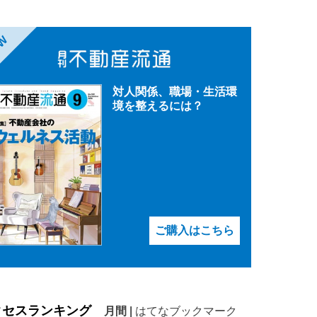
EW
対人関係、職場・生活環
境を整えるには？
ご購入はこちら
クセスランキング
月間
|
はてなブックマーク