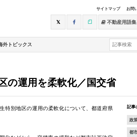
サイトマップ
お問
不動産用語集
海外トピックス
区の運用を柔軟化／国交省
記事
生特別地区の運用の柔軟化について、都道府県
。
政
都