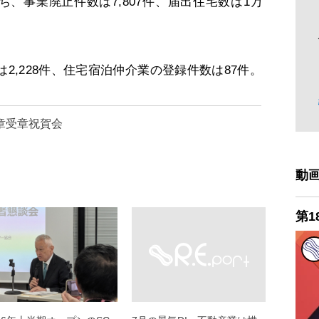
ち、事業廃止件数は7,807件、届出住宅数は1万
,228件、住宅宿泊仲介業の登録件数は87件。
章受章祝賀会
動
第1