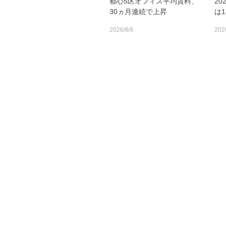
都心5区オフィス平均賃料、
2
30ヵ月連続で上昇
は
2026/8/6
202