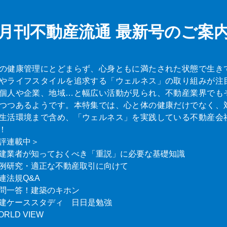
月刊不動産流通
最新号のご案
の健康管理にとどまらず、心身ともに満たされた状態で生き
やライフスタイルを追求する「ウェルネス」の取り組みが注
個人や企業、地域…と幅広い活動が見られ、不動産業界でも
つつあるようです。本特集では、心と体の健康だけでなく、
生活環境まで含め、「ウェルネス」を実践している不動産会
！
評連載中＞
建業者が知っておくべき「重説」に必要な基礎知識
例研究・適正な不動産取引に向けて
連法規Q&A
問一答！建築のキホン
建ケーススタディ 日日是勉強
ORLD VIEW