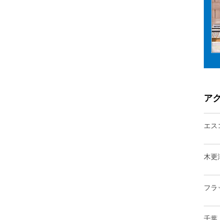
ア
エス
木更
フラ
千葉