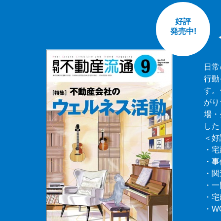
好評
発売中!
日常
行動
す。
がり
場・
した
＜好
・宅
・事
・関
・一
・宅
・W