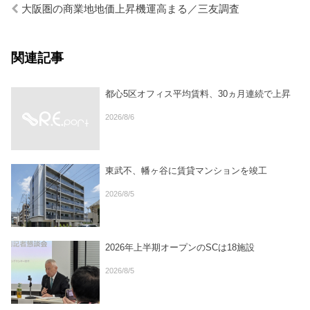
大阪圏の商業地地価上昇機運高まる／三友調査
関連記事
都心5区オフィス平均賃料、30ヵ月連続で上昇
2026/8/6
東武不、幡ヶ谷に賃貸マンションを竣工
2026/8/5
2026年上半期オープンのSCは18施設
2026/8/5