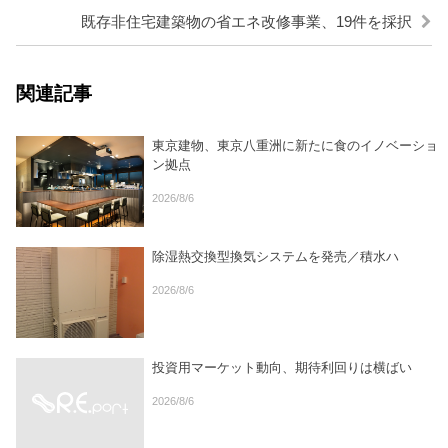
既存非住宅建築物の省エネ改修事業、19件を採択
関連記事
東京建物、東京八重洲に新たに食のイノベーショ
ン拠点
2026/8/6
除湿熱交換型換気システムを発売／積水ハ
2026/8/6
投資用マーケット動向、期待利回りは横ばい
2026/8/6