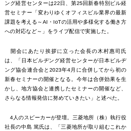
ング経営センターは22日、第25回新春特別ビル経
営セミナー「変わりゆくオフィスビル業界の最新
課題を考える～AI・IoTの活用や多様化する働き方
への対応など～」をライブ配信で実施した。
開会にあたり挨拶に立った会長の木村惠司氏
は、「日本ビルヂング経営センターが日本ビルヂ
ング協会連合会と2023年4月に合併してから初の
新春セミナーの開催となる。今年は合併効果を生
かし、地方協会と連携したセミナーの開催など、
さらなる情報発信に努めていきたい」と述べた。
4人のスピーカーが登壇。三菱地所（株）執行役
社長の中島 篤氏は、「三菱地所が取り組むこれか