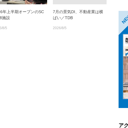
026年上半期オープンのSC
7月の景気DI、不動産業は横
N
18施設
ばい／TDB
6/8/5
2026/8/5
ア