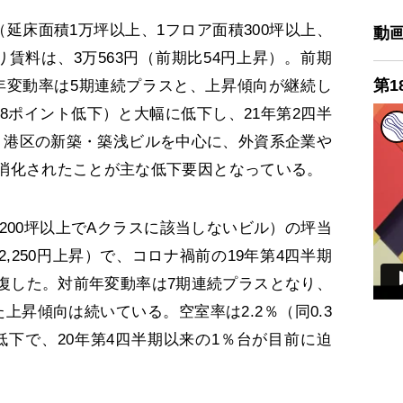
延床面積1万坪以上、1フロア面積300坪以上、
動
り賃料は、3万563円（前期比54円上昇）。前期
第1
年変動率は5期連続プラスと、上昇傾向が継続し
.8ポイント低下）と大幅に低下し、21年第2四半
。港区の新築・築浅ビルを中心に、外資系企業や
消化されたことが主な低下要因となっている。
200坪以上でAクラスに該当しないビル）の坪当
同2,250円上昇）で、コロナ禍前の19年第4四半期
に回復した。対前年変動率は7期連続プラスとなり、
上昇傾向は続いている。空室率は2.2％（同0.3
低下で、20年第4四半期以来の1％台が目前に迫