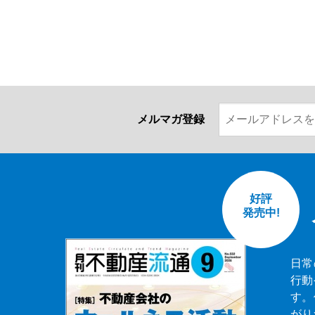
メルマガ登録
好評
発売中!
日常
行動
す。
がり