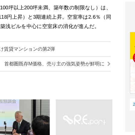
00坪以上200坪未満、築年数の制限なし）は、
同118円上昇）と3期連続上昇。空室率は2.6％（同
築・築浅ビルを中心に空室床の消化が進んだ。
け賃貸マンションの第2弾
首都圏既存M価格、売り主の強気姿勢が鮮明に