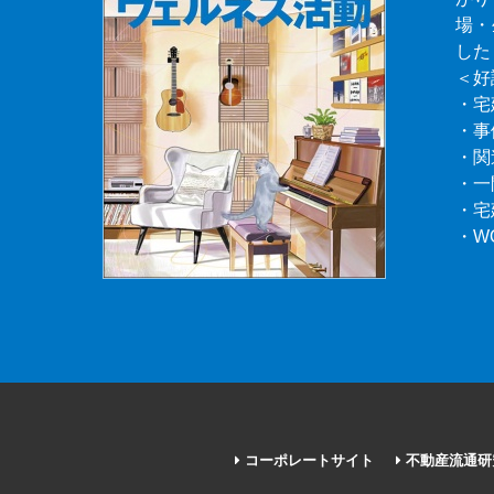
場・
した
＜好
・宅
・事
・関
・一
・宅
・W
コーポレートサイト
不動産流通研