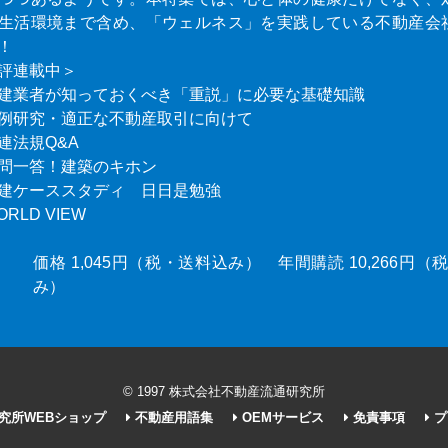
生活環境まで含め、「ウェルネス」を実践している不動産会
！
評連載中＞
建業者が知っておくべき「重説」に必要な基礎知識
例研究・適正な不動産取引に向けて
連法規Q&A
問一答！建築のキホン
建ケーススタディ 日日是勉強
ORLD VIEW
価格 1,045円（税・送料込み） 年間購読 10,266円
み）
© 1997 株式会社不動産流通研究所
究所WEBショップ
不動産用語集
OEMサービス
免責事項
プ