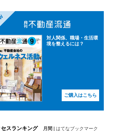
EW
対人関係、職場・生活環
境を整えるには？
ご購入はこちら
クセスランキング
月間
|
はてなブックマーク