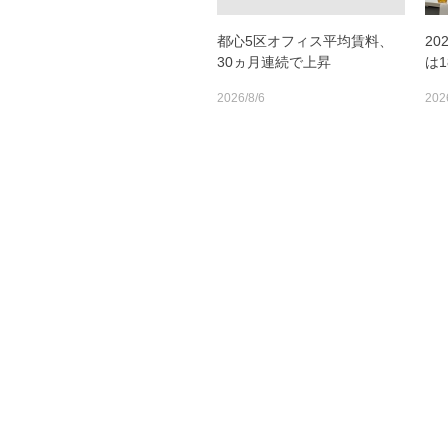
都心5区オフィス平均賃料、
2
30ヵ月連続で上昇
は
2026/8/6
202