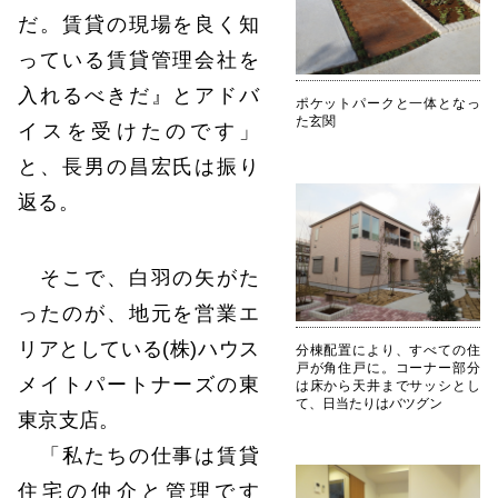
だ。賃貸の現場を良く知
っている賃貸管理会社を
入れるべきだ』とアドバ
ポケットパークと一体となっ
た玄関
イスを受けたのです」
と、長男の昌宏氏は振り
返る。
そこで、白羽の矢がた
ったのが、地元を営業エ
リアとしている(株)ハウス
分棟配置により、すべての住
戸が角住戸に。コーナー部分
メイトパートナーズの東
は床から天井までサッシとし
て、日当たりはバツグン
東京支店。
「私たちの仕事は賃貸
住宅の仲介と管理です