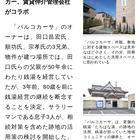
カー、賃貸仲介管理会社
がコラボ
「パルコカーサ」のオ
ーナーは、田口昌宏氏、
「パルコカーサ」外観。敷地
順功氏、宗孝氏の3兄弟。
に対する建物スペースは意外
なほど小さく、その分、回廊
物件が建つ場所では、田
をはじめとした共用スペース
に割かれている
口氏らの父親が50年余に
わたり銭湯を経営してい
たが、3年前、80歳を前に
銭湯経営の継続を断念す
ることを決定。サラリー
マンである息子3人が、相
「パルコカーサ」は、老舗の
続対策を含めた跡地の活
銭湯「たちばな湯」の跡地の
活用。銭湯が担っていた地域
用策の検討を開始した。
コミュニティの継承と、オー