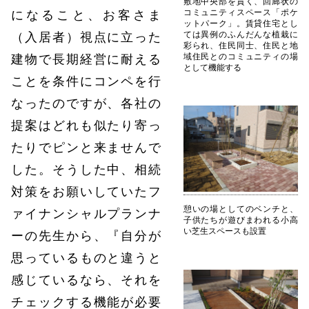
敷地中央部を貫く、回廊状の
コミュニティスペース「ポケ
になること、お客さま
ットパーク」。賃貸住宅とし
ては異例のふんだんな植栽に
（入居者）視点に立った
彩られ、住民同士、住民と地
域住民とのコミュニティの場
建物で長期経営に耐える
として機能する
ことを条件にコンペを行
なったのですが、各社の
提案はどれも似たり寄っ
たりでピンと来ませんで
した。そうした中、相続
対策をお願いしていたフ
憩いの場としてのベンチと、
ァイナンシャルプランナ
子供たちが遊びまわれる小高
い芝生スペースも設置
ーの先生から、『自分が
思っているものと違うと
感じているなら、それを
チェックする機能が必要