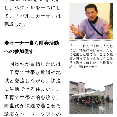
し、ベクトルを一つにし
て、「パルコカーサ」は
完成した。
◆オーナー自ら町会活動
「ここに住んでくれる人たち
には、地域に溶け込み、たと
への参加促す
え退去した後でも、ここを故
郷と思ってもらえるような生
活を送ってほしい」と抱負を
同物件が目指したのは
語る、田口オーナー
「子育て世帯が近隣や地
域と交流しながら、快適
に生活できる住まい」。
子育て世帯に的を絞り、
同世代が快適で過ごせる
環境をハード・ソフトの