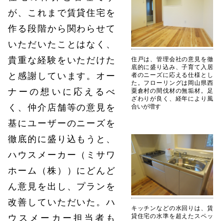
が、これまで賃貸住宅を
作る段階から関わらせて
いただいたことはなく、
貴重な経験をいただけた
住戸は、管理会社の意見を徹
底的に盛り込み、子育て入居
と感謝しています。オー
者のニーズに応える仕様とし
た。フローリングは岡山県西
ナーの想いに応えるべ
粟倉村の間伐材の無垢材。足
ざわりが良く、経年により風
く、仲介店舗等の意見を
合いが増す
基にユーザーのニーズを
徹底的に盛り込もうと、
ハウスメーカー（ミサワ
ホーム（株））にどんど
ん意見を出し、プランを
改善していただいた。ハ
キッチンなどの水回りは、賃
貸住宅の水準を超えたスペッ
ウスメーカー担当者も