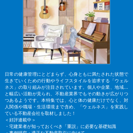
日常の健康管理にとどまらず、心身ともに満たされた状態で
生きていくための行動やライフスタイルを追求する「ウェル
ネス」の取り組みが注目されています。個人や企業、地域…
と幅広い活動が見られ、不動産業界でもその動きが広がりつ
つあるようです。本特集では、心と体の健康だけでなく、対
人関係や職場・生活環境まで含め、「ウェルネス」を実践し
ている不動産会社を取材しました！
＜好評連載中＞
・宅建業者が知っておくべき「重説」に必要な基礎知識
・事例研究・適正な不動産取引に向けて