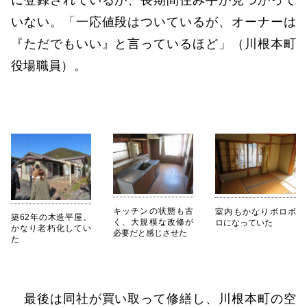
に登録されているが、長期間住み手が見つかって
いない。「一応値段はついているが、オーナーは
『ただでもいい』と言っているほど」（川根本町
役場職員）。
キッチンの状態も古
室内もかなりボロボ
築62年の木造平屋。
く、大規模な改修が
ロになっていた
かなり老朽化してい
必要だと感じさせた
た
最後は同社が買い取って修繕し、川根本町の空