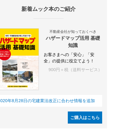
新着ムック本のご紹介
設
アパート
建築
マンション
インテリア
エネルギー
新
不動産会社が知っておくべき
ハザードマップ活用 基礎
知識
お客さまへの「安心」「安
全」の提供に役立てよう！
900円＋税（送料サービス）
2020年8月28日の宅建業法改正に合わせ情報を追加
ご購入はこちら