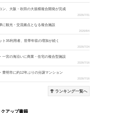
コン、大阪・吹田の大規模複合開発が完成
2026/7/31
津に観光・交流拠点となる複合施設
2026/8/4
ット35利用者、世帯年収の増加が続く
2026/7/24
・一宮の海沿いに商業・住宅の複合型施設
2026/7/16
・豊明市に約12年ぶりの分譲マンション
2026/7/16
ランキング一覧へ
ックアップ書籍