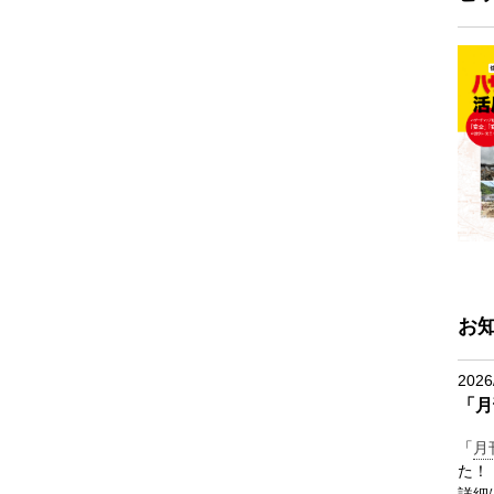
お
2026
「月
「
月
た！
詳細