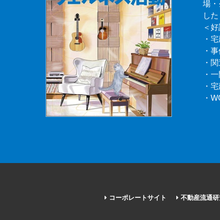
場・
した
＜好
・宅
・事
・関
・一
・宅
・W
コーポレートサイト
不動産流通研