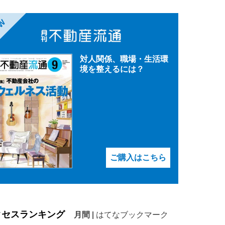
EW
対人関係、職場・生活環
境を整えるには？
ご購入はこちら
クセスランキング
月間
|
はてなブックマーク