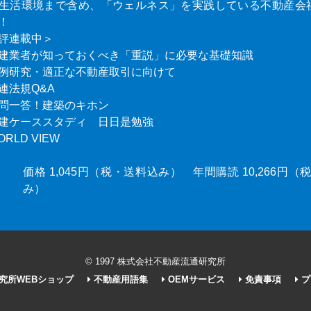
生活環境まで含め、「ウェルネス」を実践している不動産会
！
評連載中＞
建業者が知っておくべき「重説」に必要な基礎知識
例研究・適正な不動産取引に向けて
連法規Q&A
問一答！建築のキホン
建ケーススタディ 日日是勉強
ORLD VIEW
価格 1,045円（税・送料込み） 年間購読 10,266円
み）
© 1997 株式会社不動産流通研究所
究所WEBショップ
不動産用語集
OEMサービス
免責事項
プ