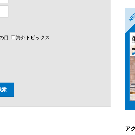
N
の目
海外トピックス
ア