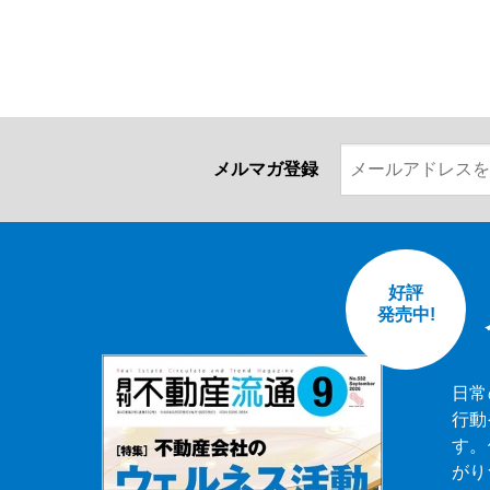
メルマガ登録
好評
発売中!
日常
行動
す。
がり