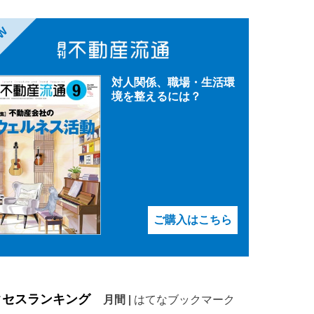
EW
対人関係、職場・生活環
境を整えるには？
ご購入はこちら
クセスランキング
月間
|
はてなブックマーク