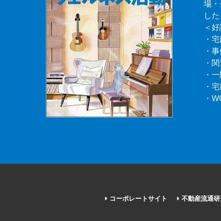
場・
した
＜好
・宅
・事
・関
・一
・宅
・W
コーポレートサイト
不動産流通研