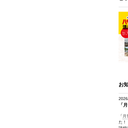
お
2026
「月
「
月
た！
詳細