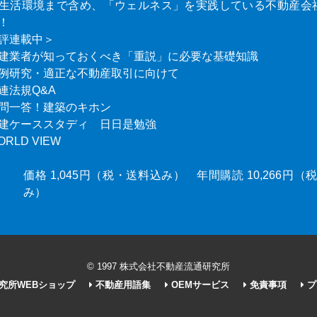
生活環境まで含め、「ウェルネス」を実践している不動産会
！
評連載中＞
建業者が知っておくべき「重説」に必要な基礎知識
例研究・適正な不動産取引に向けて
連法規Q&A
問一答！建築のキホン
建ケーススタディ 日日是勉強
ORLD VIEW
価格 1,045円（税・送料込み） 年間購読 10,266円
み）
© 1997 株式会社不動産流通研究所
究所WEBショップ
不動産用語集
OEMサービス
免責事項
プ