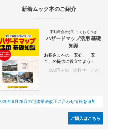
新着ムック本のご紹介
設
アパート
建築
マンション
インテリア
エネルギー
新
不動産会社が知っておくべき
ハザードマップ活用 基礎
知識
お客さまへの「安心」「安
全」の提供に役立てよう！
900円＋税（送料サービス）
2020年8月28日の宅建業法改正に合わせ情報を追加
ご購入はこちら