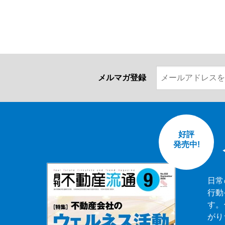
メルマガ登録
好評
発売中!
日常
行動
す。
がり