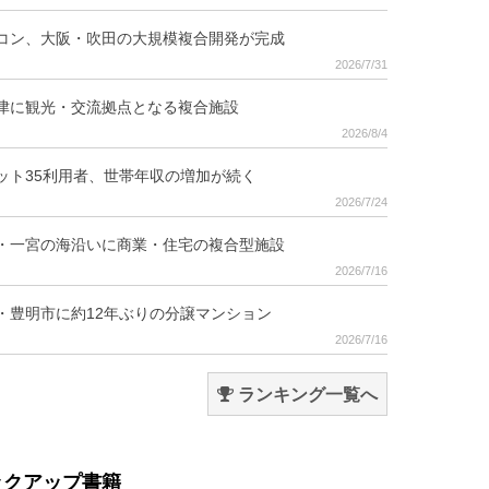
コン、大阪・吹田の大規模複合開発が完成
2026/7/31
津に観光・交流拠点となる複合施設
2026/8/4
ット35利用者、世帯年収の増加が続く
2026/7/24
・一宮の海沿いに商業・住宅の複合型施設
2026/7/16
・豊明市に約12年ぶりの分譲マンション
2026/7/16
ランキング一覧へ
ックアップ書籍