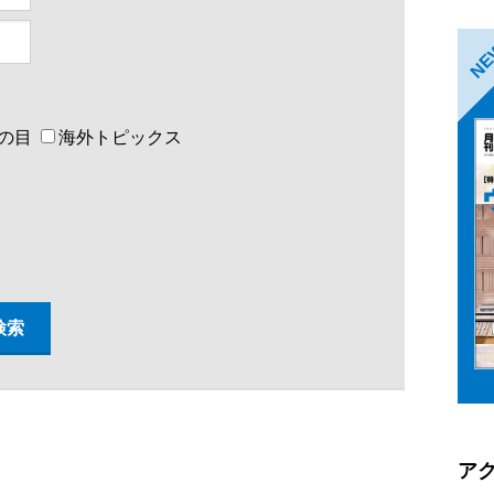
N
の目
海外トピックス
ア