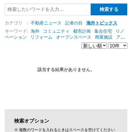
カテゴリ :
不動産ニュース
記者の目
海外トピックス
キーワード:
海外
コミュニティ
都市計画
集合住宅
リノ
ベーション
リフォーム
オープンスペース
商業施設
アパ
ート
建築
マンション
インテリア
エネルギー
新型コロ
ナ対応
エクステリア
区分建物
コンバージョン
都市再生
公営住宅
IT
[+]
該当する結果がありません。
検索オプション
※ 複数のワードを入れるときはスペースを空けてください