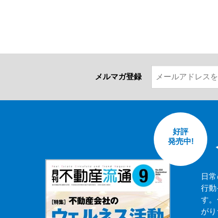
メルマガ登録
好評
発売中!
日常
行動
す。
がり