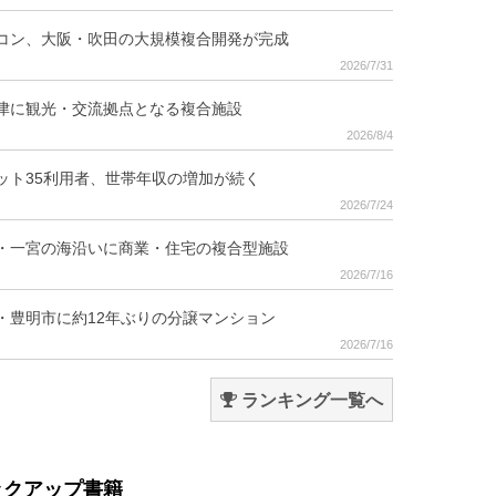
コン、大阪・吹田の大規模複合開発が完成
2026/7/31
津に観光・交流拠点となる複合施設
2026/8/4
ット35利用者、世帯年収の増加が続く
2026/7/24
・一宮の海沿いに商業・住宅の複合型施設
2026/7/16
・豊明市に約12年ぶりの分譲マンション
2026/7/16
ランキング一覧へ
ックアップ書籍