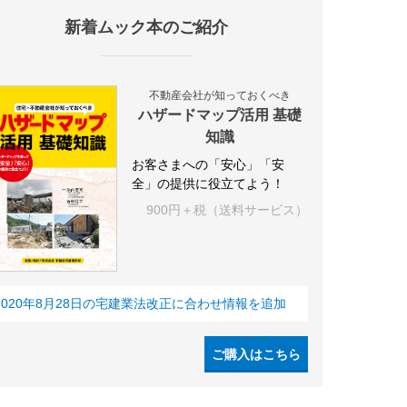
新着ムック本のご紹介
設
アパート
建築
マンション
インテリア
エネルギー
新
不動産会社が知っておくべき
ハザードマップ活用 基礎
知識
お客さまへの「安心」「安
全」の提供に役立てよう！
900円＋税（送料サービス）
2020年8月28日の宅建業法改正に合わせ情報を追加
ご購入はこちら