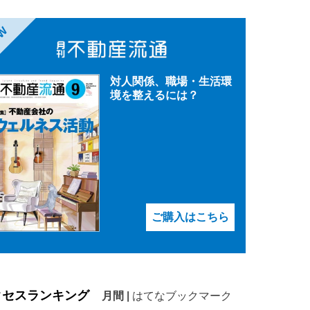
EW
対人関係、職場・生活環
境を整えるには？
ご購入はこちら
クセスランキング
月間
|
はてなブックマーク