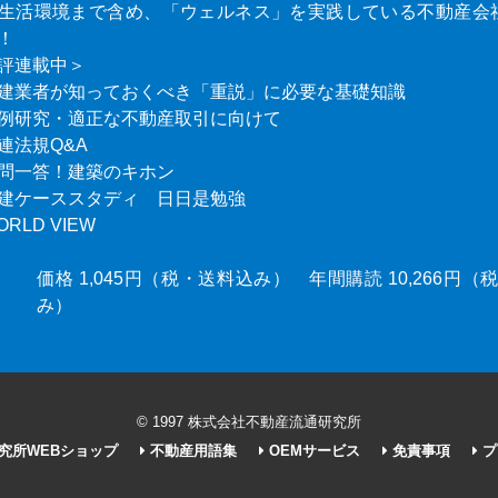
生活環境まで含め、「ウェルネス」を実践している不動産会
！
評連載中＞
建業者が知っておくべき「重説」に必要な基礎知識
例研究・適正な不動産取引に向けて
連法規Q&A
問一答！建築のキホン
建ケーススタディ 日日是勉強
ORLD VIEW
価格 1,045円（税・送料込み） 年間購読 10,266円
み）
© 1997 株式会社不動産流通研究所
究所WEBショップ
不動産用語集
OEMサービス
免責事項
プ