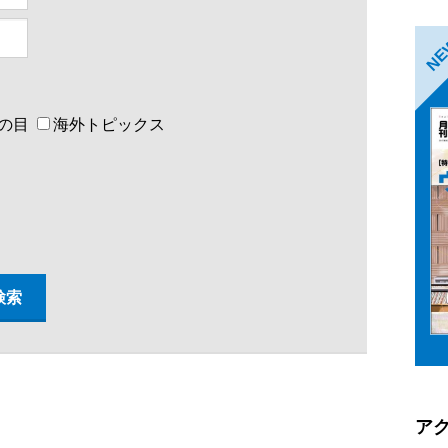
N
の目
海外トピックス
ア