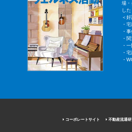
場・
した
＜好
・宅
・事
・関
・一
・宅
・W
コーポレートサイト
不動産流通研