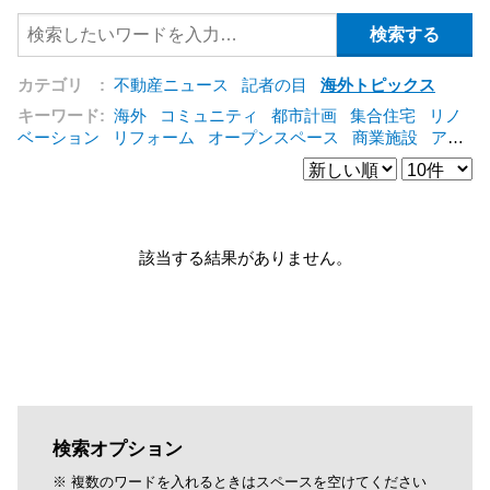
カテゴリ :
不動産ニュース
記者の目
海外トピックス
キーワード:
海外
コミュニティ
都市計画
集合住宅
リノ
ベーション
リフォーム
オープンスペース
商業施設
アパ
ート
建築
マンション
インテリア
エネルギー
新型コロ
ナ対応
エクステリア
区分建物
コンバージョン
都市再生
公営住宅
IT
[+]
該当する結果がありません。
検索オプション
※ 複数のワードを入れるときはスペースを空けてください