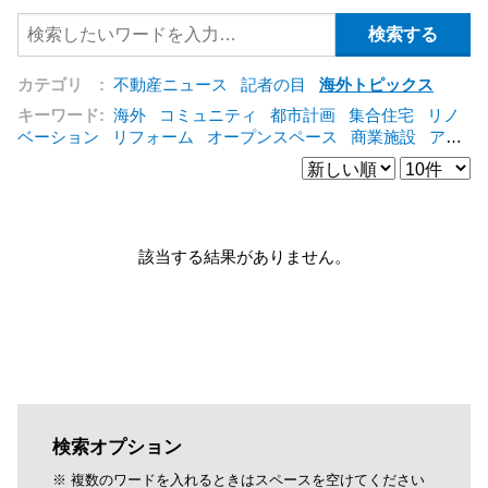
カテゴリ :
不動産ニュース
記者の目
海外トピックス
キーワード:
海外
コミュニティ
都市計画
集合住宅
リノ
ベーション
リフォーム
オープンスペース
商業施設
アパ
ート
建築
マンション
インテリア
エネルギー
新型コロ
ナ対応
エクステリア
区分建物
コンバージョン
都市再生
公営住宅
IT
[+]
該当する結果がありません。
検索オプション
※ 複数のワードを入れるときはスペースを空けてください