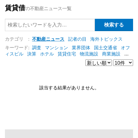
賃貸借
の不動産ニュース一覧
カテゴリ :
不動産ニュース
記者の目
海外トピックス
キーワード:
調査
マンション
業界団体
国土交通省
オフ
ィスビル
決算
ホテル
賃貸住宅
物流施設
商業施設
海
外
オフィス
三井不動産
三菱地所
東急不動産
賃料
ア
ットホーム
既存マンション
野村不動産
ZEH
[+]
該当する結果がありません。