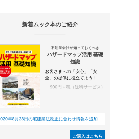
新着ムック本のご紹介
施設
海外
オフィス
三井不動産
三菱地所
東急不動産
賃料
不動産会社が知っておくべき
ハザードマップ活用 基礎
知識
お客さまへの「安心」「安
全」の提供に役立てよう！
900円＋税（送料サービス）
2020年8月28日の宅建業法改正に合わせ情報を追加
ご購入はこちら