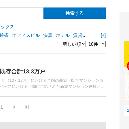
ピックス
通省
オフィスビル
決算
ホテル
賃貸住宅
物流施設
[+]
商業
既存合計13.3万戸
四半期（10～12月）における全国の新築・既存マンション市
ベースにおける当期に供給された新築マンション戸数と、
分析した。
1