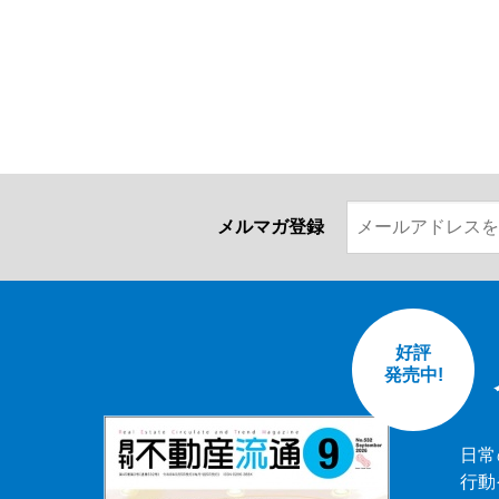
メルマガ登録
好評
発売中!
日常
行動