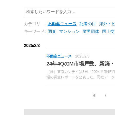
カテゴリ :
不動産ニュース
記者の目
海外ト
キーワード:
調査
マンション
業界団体
国土交
2025/2/3
不動産ニュース
2025/2/3
24年4QのM市場戸数、新築・
（株）東京カンテイは3日、2024年第4
場の調査レポートを公表した。同社データ
流通した既存マンションの戸数を算出して