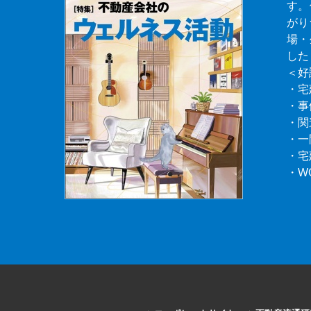
す。
がり
場・
した
＜好
・宅
・事
・関
・一
・宅
・W