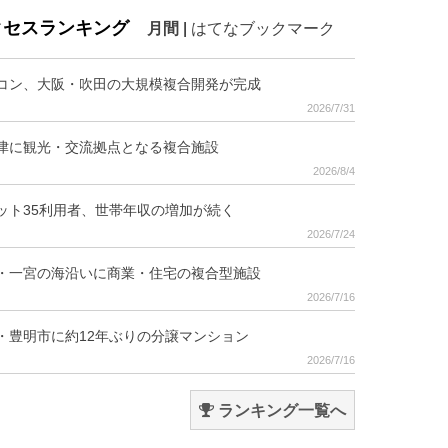
クセスランキング
月間
|
はてなブックマーク
コン、大阪・吹田の大規模複合開発が完成
2026/7/31
津に観光・交流拠点となる複合施設
2026/8/4
ット35利用者、世帯年収の増加が続く
2026/7/24
・一宮の海沿いに商業・住宅の複合型施設
2026/7/16
・豊明市に約12年ぶりの分譲マンション
2026/7/16
ランキング一覧へ