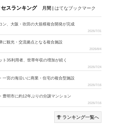
クセスランキング
月間
|
はてなブックマーク
コン、大阪・吹田の大規模複合開発が完成
2026/7/31
津に観光・交流拠点となる複合施設
2026/8/4
ット35利用者、世帯年収の増加が続く
2026/7/24
・一宮の海沿いに商業・住宅の複合型施設
2026/7/16
・豊明市に約12年ぶりの分譲マンション
2026/7/16
ランキング一覧へ