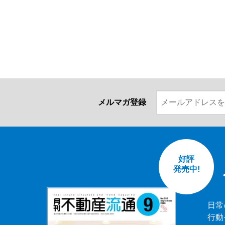
メルマガ登録
好評
発売中!
日常
行動