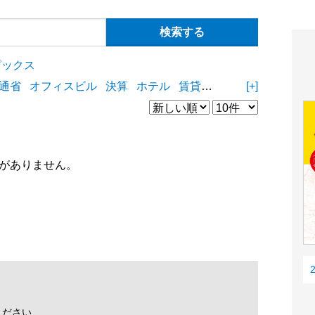
ピックス
通省
オフィスビル
決算
ホテル
賃貸住宅
物流施設
[+]
商業
がありません。
ください