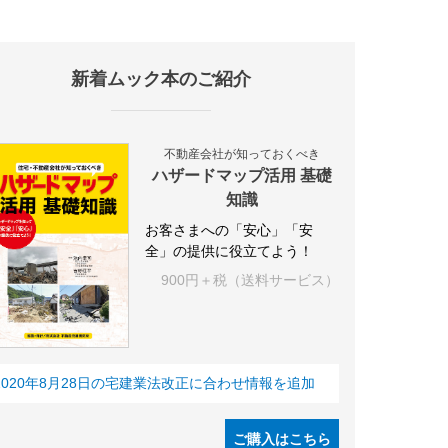
新着ムック本のご紹介
施設
海外
オフィス
三井不動産
三菱地所
東急不動産
賃料
不動産会社が知っておくべき
ハザードマップ活用 基礎
知識
お客さまへの「安心」「安
全」の提供に役立てよう！
900円＋税（送料サービス）
2020年8月28日の宅建業法改正に合わせ情報を追加
ご購入はこちら