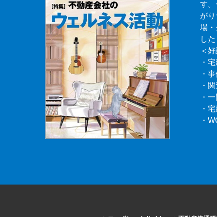
す。
がり
場・
した
＜好
・宅
・事
・関
・一
・宅
・W