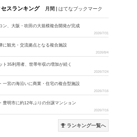
クセスランキング
月間
|
はてなブックマーク
コン、大阪・吹田の大規模複合開発が完成
2026/7/31
津に観光・交流拠点となる複合施設
2026/8/4
ット35利用者、世帯年収の増加が続く
2026/7/24
・一宮の海沿いに商業・住宅の複合型施設
2026/7/16
・豊明市に約12年ぶりの分譲マンション
2026/7/16
ランキング一覧へ