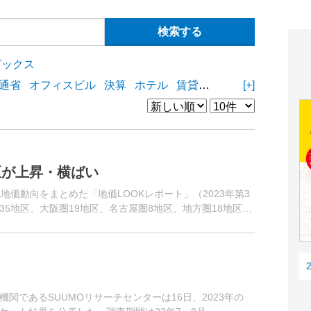
ピックス
通省
オフィスビル
決算
ホテル
賃貸住宅
物流施設
[+]
商業
区が上昇・横ばい
地価動向をまとめた「地価LOOKレポート」（2023年第3
5地区、大阪圏19地区、名古屋圏8地区、地方圏18地区の
7地区...
関であるSUUMOリサーチセンターは16日、2023年の