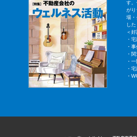
す。
がり
場・
した
＜好
・宅
・事
・関
・一
・宅
・W