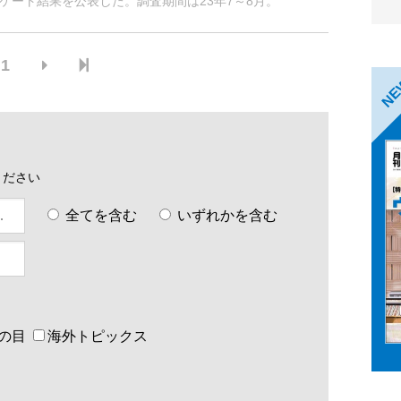
ケート結果を公表した。調査期間は23年7～8月。
1
N
ください
全てを含む
いずれかを含む
の目
海外トピックス