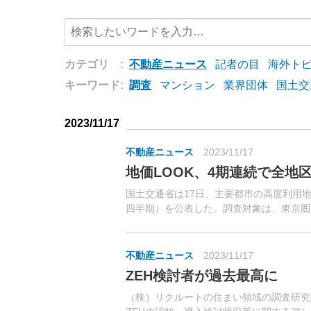
カテゴリ :
不動産ニュース
記者の目
海外ト
キーワード:
調査
マンション
業界団体
国土交
2023/11/17
不動産ニュース
2023/11/17
地価LOOK、4期連続で全地
国土交通省は17日、主要都市の高度利用地
四半期）を公表した。調査対象は、東京圏3
計80地区（そのうち住宅地23地区、商業地5
不動産ニュース
2023/11/17
ZEH検討者が過去最高に
（株）リクルートの住まい領域の調査研究機