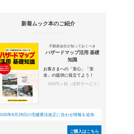
新着ムック本のご紹介
施設
海外
オフィス
三井不動産
三菱地所
東急不動産
賃料
不動産会社が知っておくべき
ハザードマップ活用 基礎
知識
お客さまへの「安心」「安
全」の提供に役立てよう！
900円＋税（送料サービス）
2020年8月28日の宅建業法改正に合わせ情報を追加
ご購入はこちら