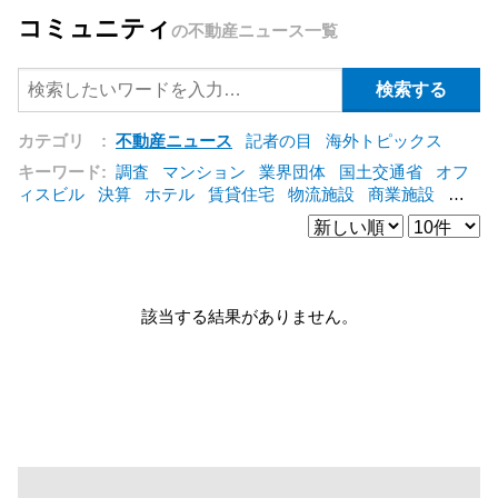
コミュニティ
の不動産ニュース一覧
カテゴリ :
不動産ニュース
記者の目
海外トピックス
キーワード:
調査
マンション
業界団体
国土交通省
オフ
ィスビル
決算
ホテル
賃貸住宅
物流施設
商業施設
海
外
オフィス
三井不動産
三菱地所
東急不動産
賃料
ア
ットホーム
既存マンション
野村不動産
ZEH
[+]
該当する結果がありません。