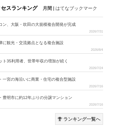
クセスランキング
月間
|
はてなブックマーク
コン、大阪・吹田の大規模複合開発が完成
2026/7/31
津に観光・交流拠点となる複合施設
2026/8/4
ット35利用者、世帯年収の増加が続く
2026/7/24
・一宮の海沿いに商業・住宅の複合型施設
2026/7/16
・豊明市に約12年ぶりの分譲マンション
2026/7/16
ランキング一覧へ