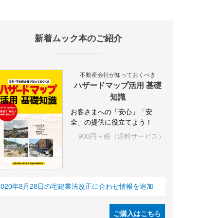
新着ムック本のご紹介
施設
海外
オフィス
三井不動産
三菱地所
東急不動産
賃料
不動産会社が知っておくべき
ハザードマップ活用 基礎
知識
お客さまへの「安心」「安
全」の提供に役立てよう！
900円＋税（送料サービス）
2020年8月28日の宅建業法改正に合わせ情報を追加
ご購入はこちら