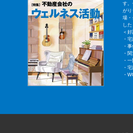
す。
がり
場・
した
＜好
・宅
・事
・関
・一
・宅
・W