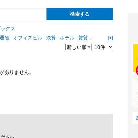
ピックス
通省
オフィスビル
決算
ホテル
賃貸住宅
物流施設
[+]
商業
がありません。
ください