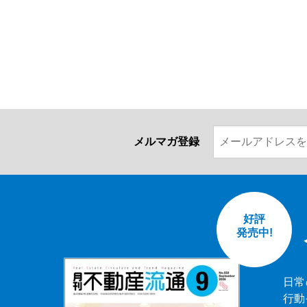
メルマガ登録
好評
発売中!
日常
行動