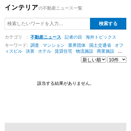
インテリア
の不動産ニュース一覧
カテゴリ :
不動産ニュース
記者の目
海外トピックス
キーワード:
調査
マンション
業界団体
国土交通省
オフ
ィスビル
決算
ホテル
賃貸住宅
物流施設
商業施設
海
外
オフィス
三井不動産
三菱地所
東急不動産
賃料
ア
ットホーム
既存マンション
野村不動産
ZEH
[+]
該当する結果がありません。