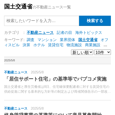
国土交通省
の不動産ニュース一覧
カテゴリ :
不動産ニュース
記者の目
海外トピックス
キーワード:
調査
マンション
業界団体
国土交通省
オフ
ィスビル
決算
ホテル
賃貸住宅
物流施設
商業施設
海
外
オフィス
三井不動産
三菱地所
東急不動産
賃料
ア
ットホーム
既存マンション
野村不動産
ZEH
[+]
2025/5/8
不動産ニュース
2025/5/8
「居住サポート住宅」の基準等でパブコメ実施
国土交通省と厚生労働省は8日、住宅確保要配慮者に対する賃貸住宅の
供給促進に関する基本的な方針等の制定および両省関係告示の一部改正
に関して意見募集を開始した。10月1日に施行される「住宅確保要配慮
者に対する賃貸住宅の供給の促進に関する法律等の一部...
不動産ニュース
2025/5/8