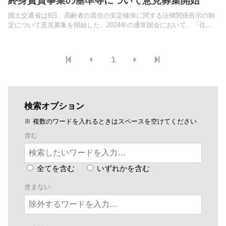
終身賃貸事業の基準等について意見募集開始
国土交通省は8日、高齢者の居住の安定確保に関する法律関係告示の制
定について意見募集を開始した。2024年の通常国会において、「住宅
確保要配慮者に対する賃貸住宅の供給の促進に関する法律等の一部を改
正する法律」（改正住宅セーフティネット法）が成立に...
1
検索オプション
※ 複数のワードを入れるときはスペースを空けてください
含む
全てを含む
いずれかを含む
含まない