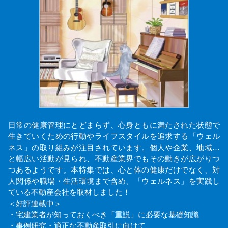
日常の健康管理にとどまらず、心身ともに満たされた状態で
生きていくための行動やライフスタイルを追求する「ウェル
ネス」の取り組みが注目されています。個人や企業、地域…
と幅広い活動が見られ、不動産業界でもその動きが広がりつ
つあるようです。本特集では、心と体の健康だけでなく、対
人関係や職場・生活環境まで含め、「ウェルネス」を実践し
ている不動産会社を取材しました！
＜好評連載中＞
・宅建業者が知っておくべき「重説」に必要な基礎知識
・事例研究・適正な不動産取引に向けて