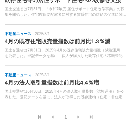
既存住宅等の居住サポート住宅への改修を支援
国土交通省は7月31日、「令和7年度 居住サポート住宅改修事業」の募
集を開始した。住宅確保要配慮者に対する賃貸住宅の供給の促進に関す
る法律等の一部を改正する法律（改正住宅セーフティネット法）に基づ
き、既存住宅等を改修して、住宅確保要配慮者に見守...
不動産ニュース
2025/8/1
4月の既存住宅販売量指数は前月比1.3％減
国土交通省は7月31日、2025年4月の既存住宅販売量指数（試験運用）
を公表した。登記データを基に、個人が購入した既存住宅の移転登記量
を加工。
不動産ニュース
2025/8/1
4月の法人取引量指数は前月比4.4％増
国土交通省は6月30日、2025年4月の法人取引量指数（試験運用）を公
表した。登記データを基に、法人が取得した既存建物（住宅・非住宅）
の移転登記量を加工・指数化。
1