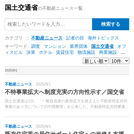
国土交通省
の不動産ニュース一覧
カテゴリ :
不動産ニュース
記者の目
海外トピックス
キーワード:
調査
マンション
業界団体
国土交通省
オフ
ィスビル
決算
ホテル
賃貸住宅
物流施設
商業施設
海
外
オフィス
三井不動産
三菱地所
東急不動産
賃料
ア
ットホーム
既存マンション
野村不動産
ZEH
[+]
2025/8/1
不動産ニュース
2025/8/1
不特事業拡大へ制度充実の方向性示す／国交省
国土交通省は1日、「一般投資家の参加拡大を踏まえた不動産特定共同
事業のあり方についての中間整理」を公表した。不動産特定共同事業
は、1995年の制度創設以降、商品数・募集総額ともに拡大傾向にあ
る。
不動産ニュース
2025/8/1