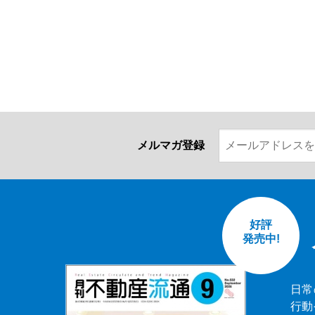
メルマガ登録
好評
発売中!
日常
行動