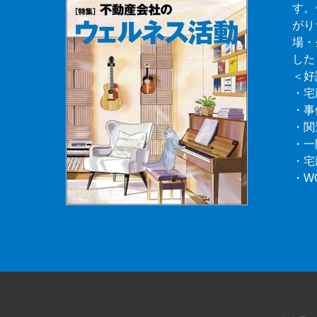
す。
がり
場・
した
＜好
・宅
・事
・関
・一
・宅
・W