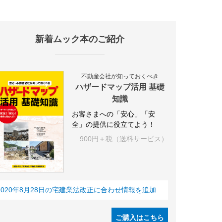
新着ムック本のご紹介
施設
海外
オフィス
三井不動産
三菱地所
東急不動産
賃料
不動産会社が知っておくべき
ハザードマップ活用 基礎
知識
お客さまへの「安心」「安
全」の提供に役立てよう！
900円＋税（送料サービス）
2020年8月28日の宅建業法改正に合わせ情報を追加
ご購入はこちら