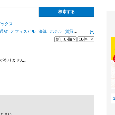
ピックス
通省
オフィスビル
決算
ホテル
賃貸住宅
物流施設
[+]
商業
がありません。
ください