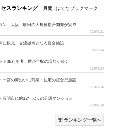
クセスランキング
月間
|
はてなブックマーク
コン、大阪・吹田の大規模複合開発が完成
2026/7/31
津に観光・交流拠点となる複合施設
2026/8/4
ット35利用者、世帯年収の増加が続く
2026/7/24
・一宮の海沿いに商業・住宅の複合型施設
2026/7/16
・豊明市に約12年ぶりの分譲マンション
2026/7/16
ランキング一覧へ