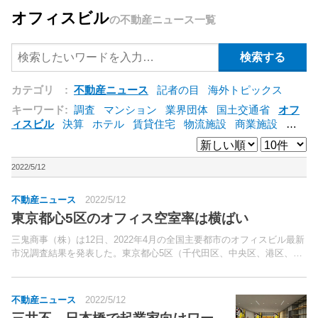
オフィスビル
の不動産ニュース一覧
カテゴリ :
不動産ニュース
記者の目
海外トピックス
キーワード:
調査
マンション
業界団体
国土交通省
オフ
ィスビル
決算
ホテル
賃貸住宅
物流施設
商業施設
海
外
オフィス
三井不動産
三菱地所
東急不動産
賃料
ア
ットホーム
既存マンション
野村不動産
ZEH
[+]
2022/5/12
不動産ニュース
2022/5/12
東京都心5区のオフィス空室率は横ばい
三鬼商事（株）は12日、2022年4月の全国主要都市のオフィスビル最新
市況調査結果を発表した。東京都心5区（千代田区、中央区、港区、新
宿区、渋谷区）の平均空室率は6.38％（前月比0.01ポイント上昇）だっ
た。
不動産ニュース
2022/5/12