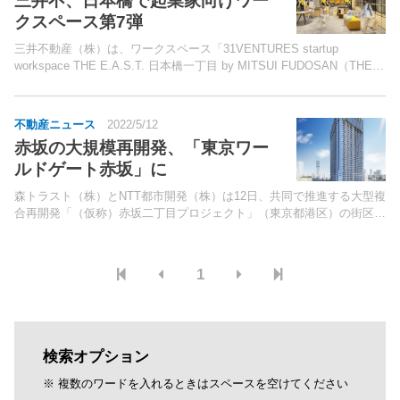
三井不、日本橋で起業家向けワー
クスペース第7弾
三井不動産（株）は、ワークスペース「31VENTURES startup
workspace THE E.A.S.T. 日本橋一丁目 by MITSUI FUDOSAN（THE
E.A.S.T. 日本橋一丁目）」（東京都中央区）を7月1日にオー...
不動産ニュース
2022/5/12
赤坂の大規模再開発、「東京ワー
ルドゲート赤坂」に
森トラスト（株）とNTT都市開発（株）は12日、共同で推進する大型複
合再開発「（仮称）赤坂二丁目プロジェクト」（東京都港区）の街区名
称を「東京ワールドゲート赤坂」に、建物名称を「赤坂トラストタワ
ー」に決定したと発表した。開発地は、赤坂ツインタワ...
1
検索オプション
※ 複数のワードを入れるときはスペースを空けてください