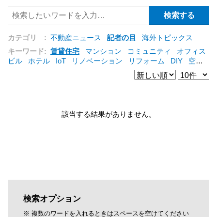
カテゴリ :
不動産ニュース
記者の目
海外トピックス
キーワード:
賃貸住宅
マンション
コミュニティ
オフィス
ビル
ホテル
IoT
リノベーション
リフォーム
DIY
空き
家
IT
集合住宅
管理会社
シェアリングエコノミー
建売
住宅
オフィス
コンバージョン
公営住宅
仲介
海外
[+]
該当する結果がありません。
検索オプション
※ 複数のワードを入れるときはスペースを空けてください