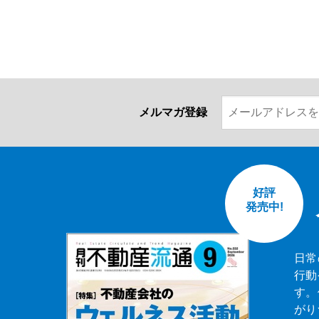
メルマガ登録
好評
発売中!
日常
行動
す。
がり