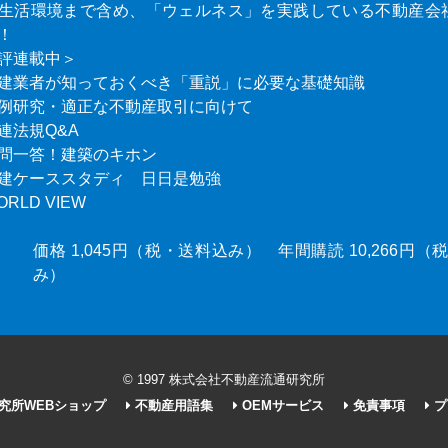
生活環境まで含め、「ウェルネス」を実践している不動産会
！
評連載中＞
建業者が知っておくべき「重説」に必要な基礎知識
例研究・適正な不動産取引に向けて
連法規Q&A
問一答！建築のキホン
建ケーススタディ 日日是勉強
ORLD VIEW
価格 1,045円（税・送料込み） 年間購読 10,266円
み）
© 1997 株式会社不動産流通研究所
究所WEBショップ
不動産用語集
OEMサービス
免責事項
プ