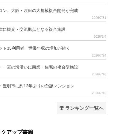
コン、大阪・吹田の大規模複合開発が完成
2026/7/31
津に観光・交流拠点となる複合施設
2026/8/4
ット35利用者、世帯年収の増加が続く
2026/7/24
・一宮の海沿いに商業・住宅の複合型施設
2026/7/16
・豊明市に約12年ぶりの分譲マンション
2026/7/16
ランキング一覧へ
ックアップ書籍