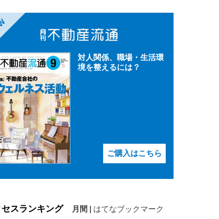
EW
対人関係、職場・生活環
境を整えるには？
ご購入はこちら
クセスランキング
月間
|
はてなブックマーク