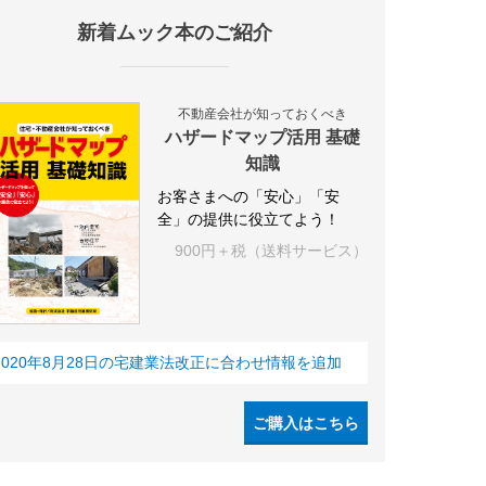
新着ムック本のご紹介
IY
空き家
IT
集合住宅
シェアリングエコノミー
建売住宅
不動産会社が知っておくべき
ハザードマップ活用 基礎
知識
お客さまへの「安心」「安
全」の提供に役立てよう！
900円＋税（送料サービス）
2020年8月28日の宅建業法改正に合わせ情報を追加
ご購入はこちら