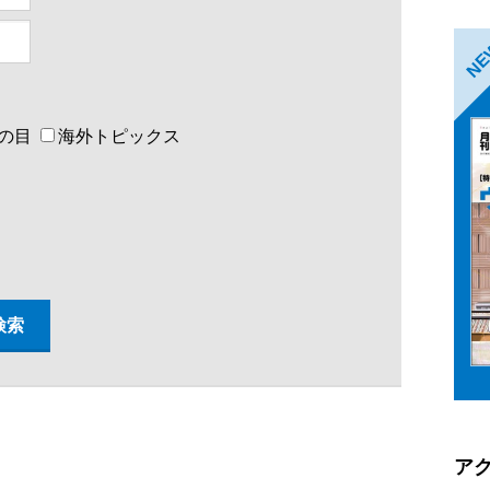
N
の目
海外トピックス
ア