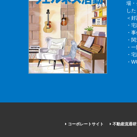
場・
した
＜好
・宅
・事
・関
・一
・宅
・W
コーポレートサイト
不動産流通研