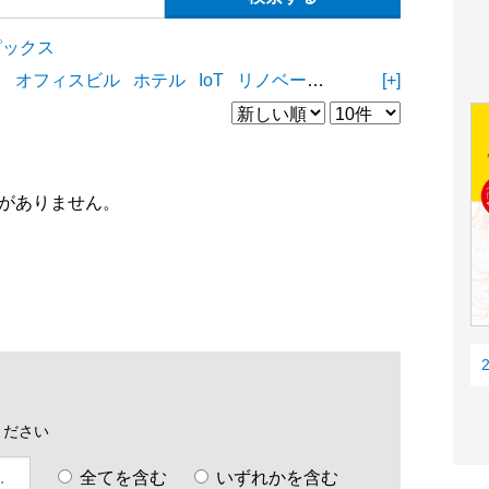
ピックス
ィ
オフィスビル
ホテル
IoT
リノベーション
リフォーム
[+]
D
がありません。
ください
全てを含む
いずれかを含む