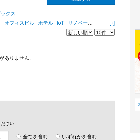
ピックス
ィ
オフィスビル
ホテル
IoT
リノベーション
リフォーム
[+]
D
がありません。
ください
全てを含む
いずれかを含む