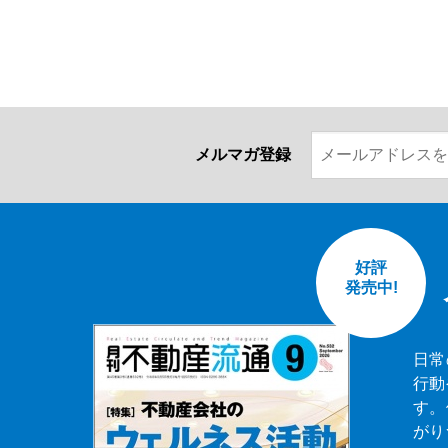
メルマガ登録
好評
発売中!
日常
行動
す。
がり