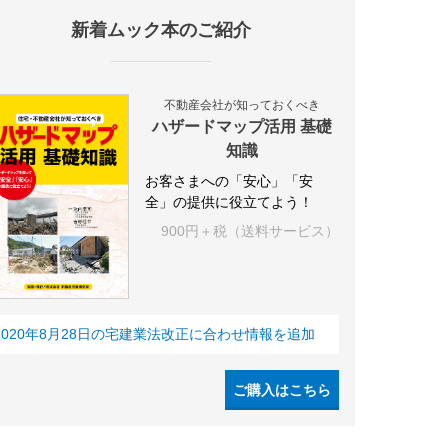
新着ムック本のご紹介
IY
空き家
IT
集合住宅
シェアリングエコノミー
建売住宅
不動産会社が知っておくべき
ハザードマップ活用 基礎
知識
お客さまへの「安心」「安
全」の提供に役立てよう！
900円＋税（送料サービス）
2020年8月28日の宅建業法改正に合わせ情報を追加
ご購入はこちら