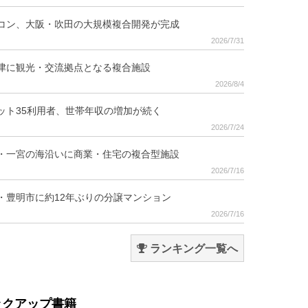
コン、大阪・吹田の大規模複合開発が完成
2026/7/31
津に観光・交流拠点となる複合施設
2026/8/4
ット35利用者、世帯年収の増加が続く
2026/7/24
・一宮の海沿いに商業・住宅の複合型施設
2026/7/16
・豊明市に約12年ぶりの分譲マンション
2026/7/16
ランキング一覧へ
ックアップ書籍