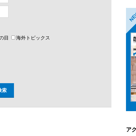
N
の目
海外トピックス
ア