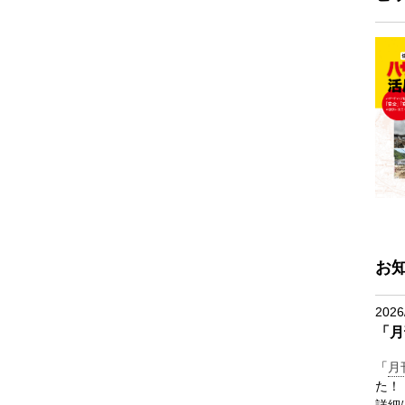
お
2026
「月
「
月
た！
詳細