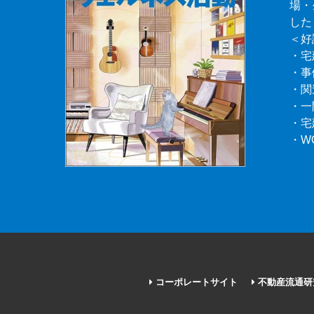
場・
した
＜好
・宅
・事
・関
・一
・宅
・W
コーポレートサイト
不動産流通研