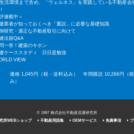
生活環境まで含め、「ウェルネス」を実践している不動産会
！
評連載中＞
建業者が知っておくべき「重説」に必要な基礎知識
例研究・適正な不動産取引に向けて
連法規Q&A
問一答！建築のキホン
建ケーススタディ 日日是勉強
ORLD VIEW
価格 1,045円（税・送料込み） 年間購読 10,266円
み）
© 1997 株式会社不動産流通研究所
究所WEBショップ
不動産用語集
OEMサービス
免責事項
プ