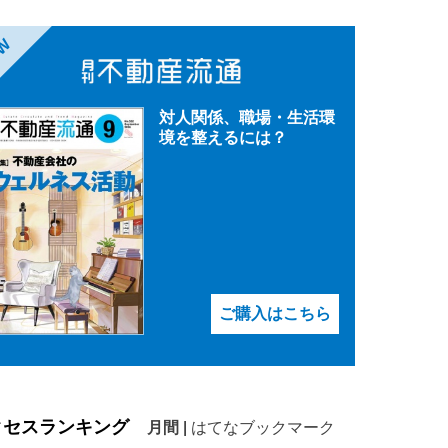
EW
対人関係、職場・生活環
境を整えるには？
ご購入はこちら
クセスランキング
月間
|
はてなブックマーク