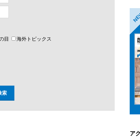
N
の目
海外トピックス
ア