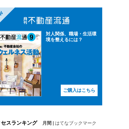
EW
対人関係、職場・生活環
境を整えるには？
ご購入はこちら
クセスランキング
月間
|
はてなブックマーク