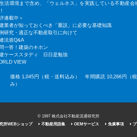
生活環境まで含め、「ウェルネス」を実践している不動産会
！
評連載中＞
建業者が知っておくべき「重説」に必要な基礎知識
例研究・適正な不動産取引に向けて
連法規Q&A
問一答！建築のキホン
建ケーススタディ 日日是勉強
ORLD VIEW
価格 1,045円（税・送料込み） 年間購読 10,266円
み）
© 1997 株式会社不動産流通研究所
究所WEBショップ
不動産用語集
OEMサービス
免責事項
プ