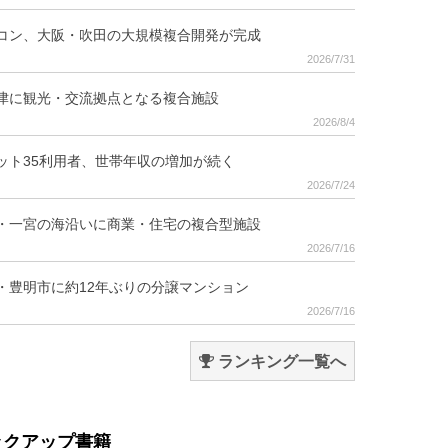
コン、大阪・吹田の大規模複合開発が完成
2026/7/31
津に観光・交流拠点となる複合施設
2026/8/4
ット35利用者、世帯年収の増加が続く
2026/7/24
・一宮の海沿いに商業・住宅の複合型施設
2026/7/16
・豊明市に約12年ぶりの分譲マンション
2026/7/16
ランキング一覧へ
ックアップ書籍