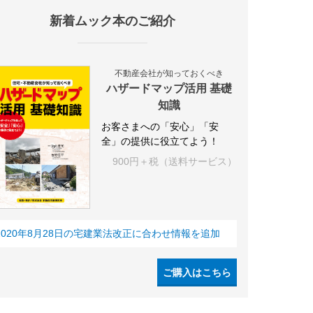
新着ムック本のご紹介
IY
空き家
IT
集合住宅
シェアリングエコノミー
建売住宅
不動産会社が知っておくべき
ハザードマップ活用 基礎
知識
お客さまへの「安心」「安
全」の提供に役立てよう！
900円＋税（送料サービス）
2020年8月28日の宅建業法改正に合わせ情報を追加
ご購入はこちら