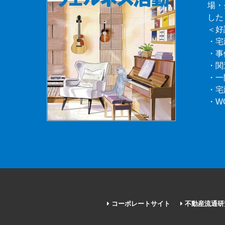
場・
した
＜好
・宅
・事
・関
・一
・宅
・W
コーポレートサイト
不動産流通研