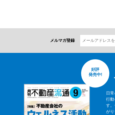
メルマガ登録
好評
発売中!
日常
行動
す。
がり