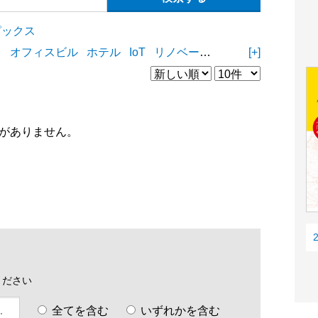
ピックス
ィ
オフィスビル
ホテル
IoT
リノベーション
リフォーム
[+]
D
がありません。
ください
全てを含む
いずれかを含む