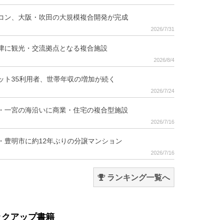
コン、大阪・吹田の大規模複合開発が完成
2026/7/31
津に観光・交流拠点となる複合施設
2026/8/4
ット35利用者、世帯年収の増加が続く
2026/7/24
・一宮の海沿いに商業・住宅の複合型施設
2026/7/16
・豊明市に約12年ぶりの分譲マンション
2026/7/16
ランキング一覧へ
ックアップ書籍