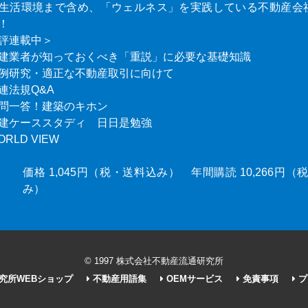
生活環境まで含め、「ウェルネス」を実践している不動産会
！
評連載中＞
建業者が知っておくべき「重説」に必要な基礎知識
例研究・適正な不動産取引に向けて
連法規Q&A
問一答！建築のキホン
建ケーススタディ 日日是勉強
ORLD VIEW
価格 1,045円（税・送料込み） 年間購読 10,266円
み）
© 1997 株式会社不動産流通研究所
究所WEBショップ
不動産用語集
OEMサービス
免責事項
プ