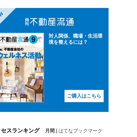
EW
対人関係、職場・生活環
境を整えるには？
ご購入はこちら
クセスランキング
月間
|
はてなブックマーク