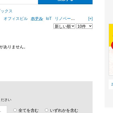
ピックス
ィ
オフィスビル
ホテル
IoT
リノベーション
リフォーム
[+]
D
がありません。
ください
全てを含む
いずれかを含む