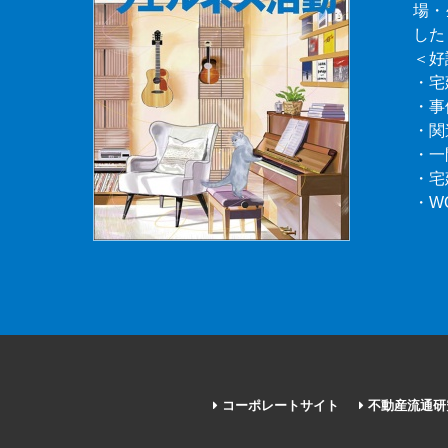
場・
した
＜好
・宅
・事
・関
・一
・宅
・W
コーポレートサイト
不動産流通研