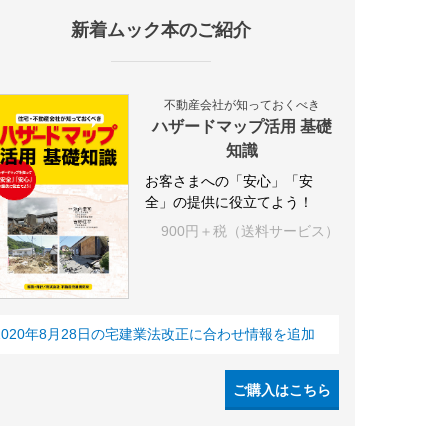
新着ムック本のご紹介
IY
空き家
IT
集合住宅
シェアリングエコノミー
建売住宅
不動産会社が知っておくべき
ハザードマップ活用 基礎
知識
お客さまへの「安心」「安
全」の提供に役立てよう！
900円＋税（送料サービス）
2020年8月28日の宅建業法改正に合わせ情報を追加
ご購入はこちら