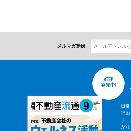
メルマガ登録
好評
発売中!
日常
行動
す。
がり