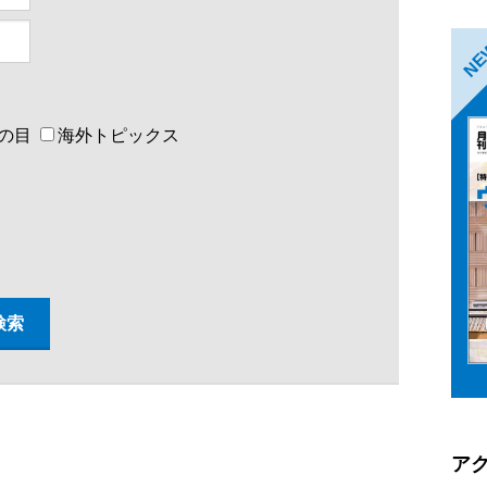
N
の目
海外トピックス
ア