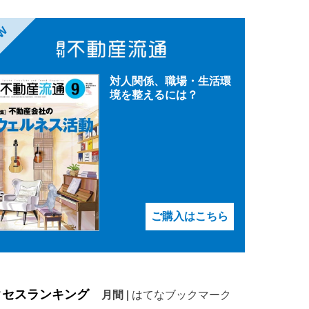
EW
対人関係、職場・生活環
境を整えるには？
ご購入はこちら
クセスランキング
月間
|
はてなブックマーク