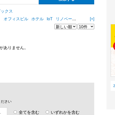
ピックス
ィ
オフィスビル
ホテル
IoT
リノベーション
リフォーム
[+]
D
がありません。
ください
全てを含む
いずれかを含む