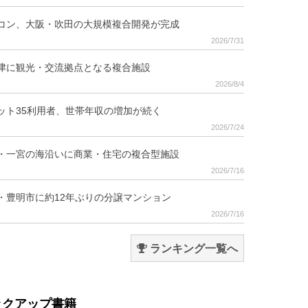
コン、大阪・吹田の大規模複合開発が完成
2026/7/31
津に観光・交流拠点となる複合施設
2026/8/4
ット35利用者、世帯年収の増加が続く
2026/7/24
・一宮の海沿いに商業・住宅の複合型施設
2026/7/16
・豊明市に約12年ぶりの分譲マンション
2026/7/16
ランキング一覧へ
ックアップ書籍