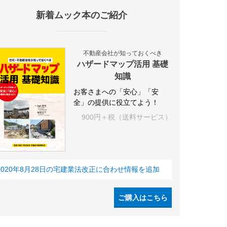
新着ムック本のご紹介
IY
空き家
IT
集合住宅
シェアリングエコノミー
建売住宅
不動産会社が知っておくべき
ハザードマップ活用 基礎
知識
お客さまへの「安心」「安
全」の提供に役立てよう！
900円＋税（送料サービス）
2020年8月28日の宅建業法改正に合わせ情報を追加
ご購入はこちら