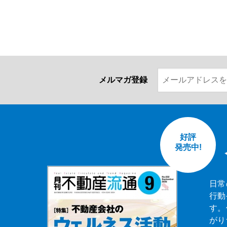
メルマガ登録
好評
発売中!
日常
行動
す。
がり