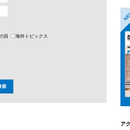
N
の目
海外トピックス
ア