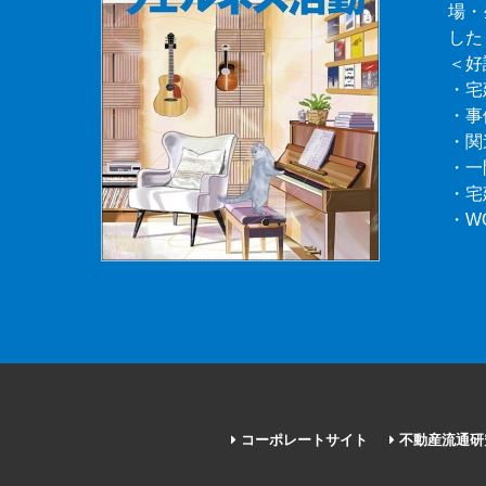
場・
した
＜好
・宅
・事
・関
・一
・宅
・W
コーポレートサイト
不動産流通研