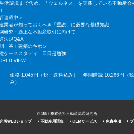
生活環境まで含め、「ウェルネス」を実践している不動産会
！
評連載中＞
建業者が知っておくべき「重説」に必要な基礎知識
例研究・適正な不動産取引に向けて
連法規Q&A
問一答！建築のキホン
建ケーススタディ 日日是勉強
ORLD VIEW
価格 1,045円（税・送料込み） 年間購読 10,266円
み）
© 1997 株式会社不動産流通研究所
究所WEBショップ
不動産用語集
OEMサービス
免責事項
プ