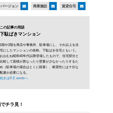
ンバージョン
商業施設
賃貸住宅
この記事の用語
下駄ばきマンション
1階や2階を商店や事務所、駐車場にし、それ以上を住
宅にしたマンションの俗称。下駄ばき住宅ともいう。
おおむね昭和40年代以降登場したもので、住宅部分と
比較して面積が異なったり壁量が少なかったりするた
め（駐車場の場合はとくに顕著）、耐震性には十分な
配慮が必要になる。
続きはR.E.wordsへ
画でチラ見！