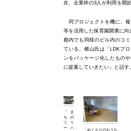
在、企業枠の3人が利用を開
同プロジェクトを機に、複
等を活用した保育園開業に向
都内でも同様のビル内のコミ
ている。横山氏は「LDKプ
ンをパッケージ化したものや
に提案していきたい」と話す
「ま
ちの
ツリ
ーハ
「ぬくもりのおうち