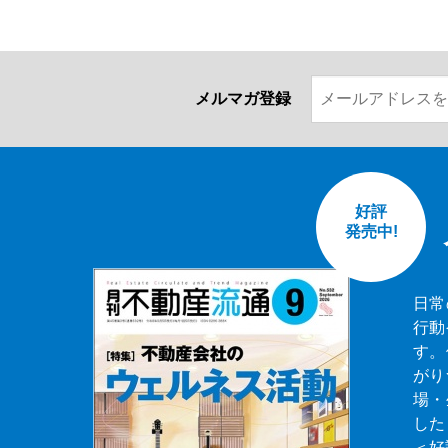
メルマガ登録
好評
発売中!
日常
行動
す。
がり
場・
した
＜好