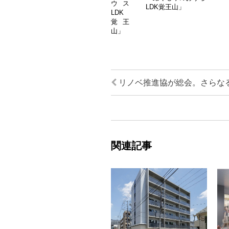
ウス
LDK覚王山」
LDK
覚王
山」
リノベ推進協が総会。さらな
関連記事