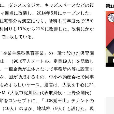
に、ダンススタジオ、キッズスペースなどの複
第1
ィ拠点に改装し、2014年5月にオープンした。
住宅部分も満室になり、賃料も前年度比で15％
利回りも10％から21％に改善した。改装にかか
ヵ月で回収している。
「企業主導型保育事業」の一環で設けた保育園
山」（98.6平方メートル、定員19人）を誘致し
定。一般企業が主体となって事務所内等に設置す
を、国が助成するもの。中小不動産会社で同事
もめずらしいケース。運営は、大阪を中心に21
S･M（大阪市淀川区､代表取締役：上野公嗣氏）
園”をコンセプトに、「LDK覚王山」テナントの
（10人）のほか、地域枠（9人）も設けた。現