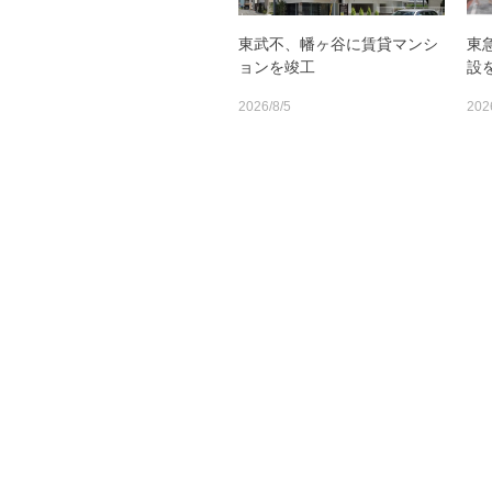
東武不、幡ヶ谷に賃貸マンシ
東
ョンを竣工
設
2026/8/5
202