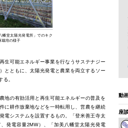
八幡堂太陽光発電所」でのキク
床栽培の様子
再生可能エネルギー事業を行なうサステナジー
）とともに、太陽光発電と農業を両立するソー
する。
動
農地の有効活用と再生可能エネルギーの普及を
件に耕作放棄地などを一時転用し、営農を継続
座
発電システムを設置するもの。「登米善王寺太
、発電容量2MW）、「加美八幡堂太陽光発電