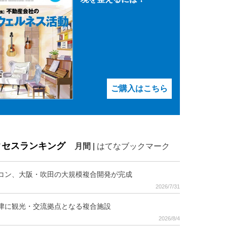
ご購入はこちら
クセスランキング
月間
|
はてなブックマーク
コン、大阪・吹田の大規模複合開発が完成
2026/7/31
津に観光・交流拠点となる複合施設
2026/8/4