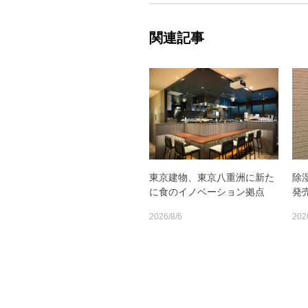
関連記事
東京建物、東京八重洲に新た
除
に食のイノベーション拠点
発
2026/8/6
202