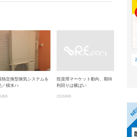
湿熱交換型換気システムを
投資用マーケット動向、期待
売／積水ハ
利回りは横ばい
6/8/6
2026/8/6
N