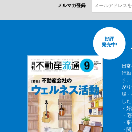
メルマガ登録
好評
発売中!
日常
行動
す。
がり
場・
した
＜好
・宅
・事
・関