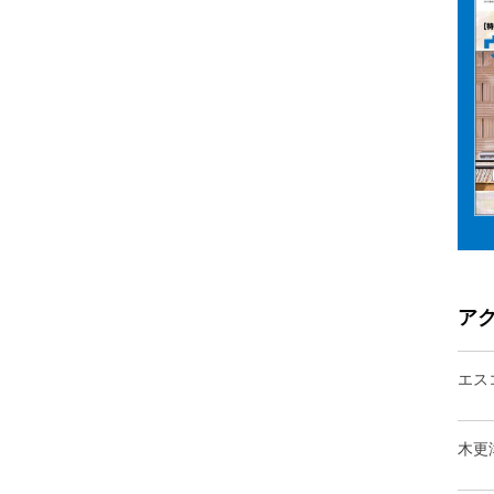
ア
エス
木更