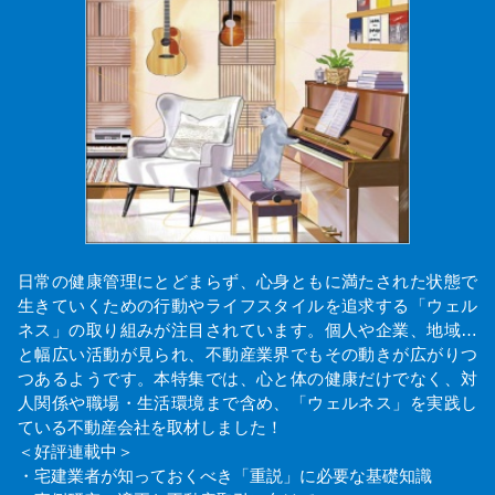
日常の健康管理にとどまらず、心身ともに満たされた状態で
生きていくための行動やライフスタイルを追求する「ウェル
ネス」の取り組みが注目されています。個人や企業、地域…
と幅広い活動が見られ、不動産業界でもその動きが広がりつ
つあるようです。本特集では、心と体の健康だけでなく、対
人関係や職場・生活環境まで含め、「ウェルネス」を実践し
ている不動産会社を取材しました！
＜好評連載中＞
・宅建業者が知っておくべき「重説」に必要な基礎知識