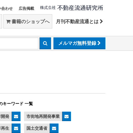
い合わせ
広告掲載
書籍のショップへ
月刊不動産流通とは
メルマガ無料登録
のキーワード 一覧
市開発
市街地再開発事業
市再生
国土交通省