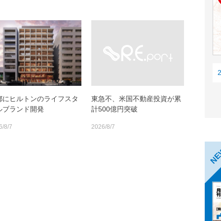
都にヒルトンのライフスタ
東急不、米国不動産投資が累
ルブランド開発
計500億円突破
6/8/7
2026/8/7
N