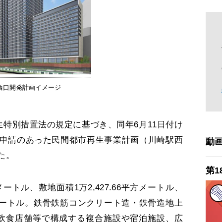
西口開発計画イメージ
特別措置法の規定に基づき、同年6月11日付け
申請のあった民間都市再生事業計画（川崎駅西
動
た。
第1
メートル、敷地面積1万2,427.66平方メートル、
平方メートル。鉄骨鉄筋コンクリート造・鉄骨造地上
・飲食店舗等で構成する複合施設や宿泊施設、広