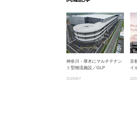
神奈川・厚木にマルチテナン
京
ト型物流施設／GLP
イ
2026/8/7
202