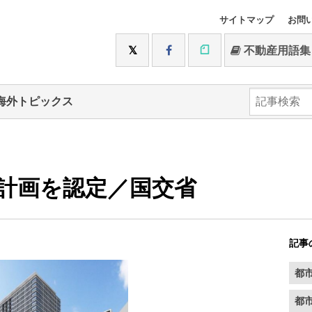
サイトマップ
お問
不動産用語集
海外トピックス
計画を認定／国交省
記事
都
都