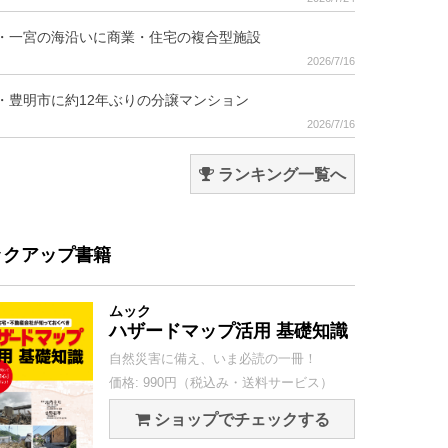
・一宮の海沿いに商業・住宅の複合型施設
2026/7/16
・豊明市に約12年ぶりの分譲マンション
2026/7/16
ランキング一覧へ
ックアップ書籍
ムック
ハザードマップ活用 基礎知識
自然災害に備え、いま必読の一冊！
価格: 990円（税込み・送料サービス）
ショップでチェックする