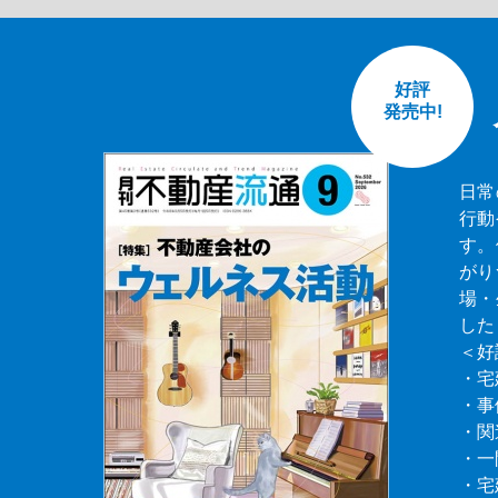
好評
発売中!
日常
行動
す。
がり
場・
した
＜好
・宅
・事
・関
・一
・宅