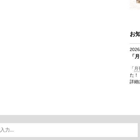
お
2026
「月
「
月
た！
詳細