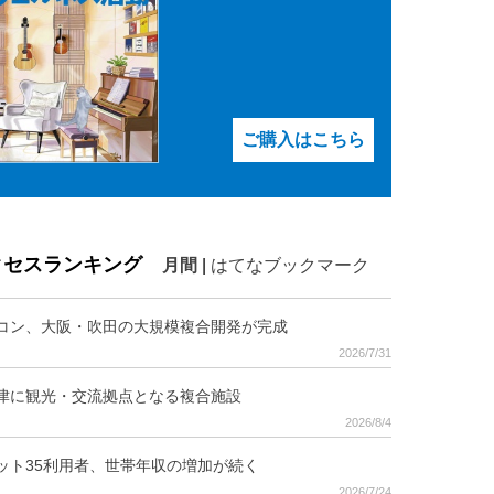
ご購入はこちら
クセスランキング
月間
|
はてなブックマーク
コン、大阪・吹田の大規模複合開発が完成
2026/7/31
津に観光・交流拠点となる複合施設
2026/8/4
ット35利用者、世帯年収の増加が続く
2026/7/24