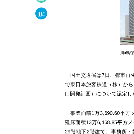
川崎駅
国土交通省は7日、都市再生
で東日本旅客鉄道（株）から
口開発計画）について認定し
事業面積1万3,690.60平方
延床面積13万6,468.85
29階地下2階建て。事務所