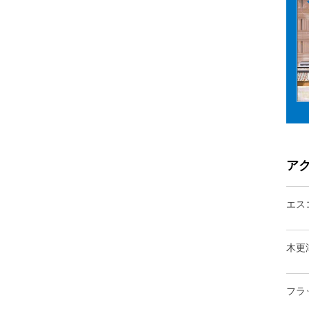
ア
エス
木更
フラ