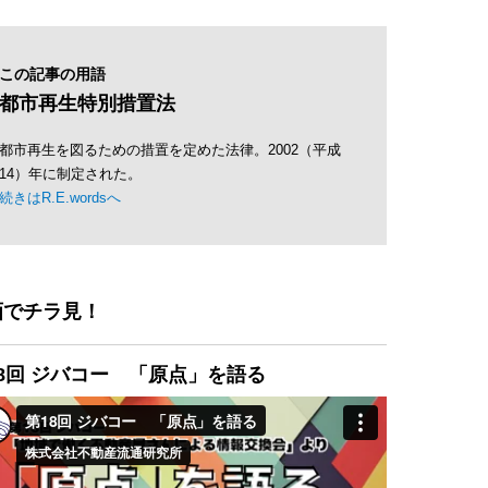
この記事の用語
都市再生特別措置法
都市再生を図るための措置を定めた法律。2002（平成
14）年に制定された。
続きはR.E.wordsへ
画でチラ見！
8回 ジバコー 「原点」を語る