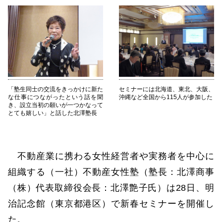
「塾生同士の交流をきっかけに新た
セミナーには北海道、東北、大阪、
な仕事につながったという話を聞
沖縄など全国から115人が参加した
き、設立当初の願いが一つかなって
とても嬉しい」と話した北澤塾長
不動産業に携わる女性経営者や実務者を中心に
組織する（一社）不動産女性塾（塾長：北澤商事
（株）代表取締役会長：北澤艶子氏）は28日、明
治記念館（東京都港区）で新春セミナーを開催し
た。