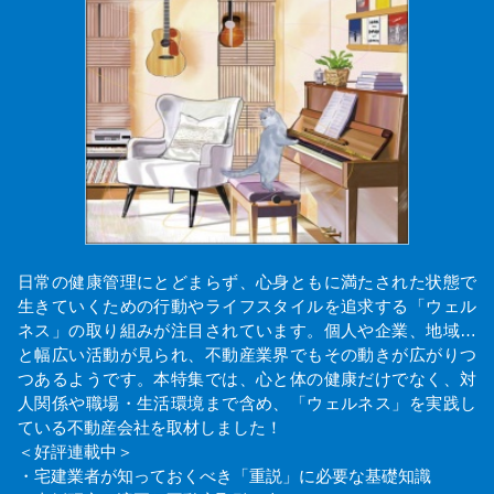
日常の健康管理にとどまらず、心身ともに満たされた状態で
生きていくための行動やライフスタイルを追求する「ウェル
ネス」の取り組みが注目されています。個人や企業、地域…
と幅広い活動が見られ、不動産業界でもその動きが広がりつ
つあるようです。本特集では、心と体の健康だけでなく、対
人関係や職場・生活環境まで含め、「ウェルネス」を実践し
ている不動産会社を取材しました！
＜好評連載中＞
・宅建業者が知っておくべき「重説」に必要な基礎知識